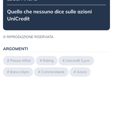
Quello che nessuno dice sulle azioni
UniCredit
© RIPRODUZIONE RISERVATA
ARGOMENTI
#
Piazza Affari
#
Rating
#
Unicredit S.p.A.
#
Banco Bpm
#
Commerzbank
#
Azioni