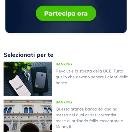
Selezionati per te
BANKING
Revolut e la stretta della BCE. Tutto
quello che devono sapere i clienti della
banca
BANKING
Questa grande banca italiana ha
messo nei guai diversi correntisti. Il
mese di ordinaria follia raccontato a
Money.it