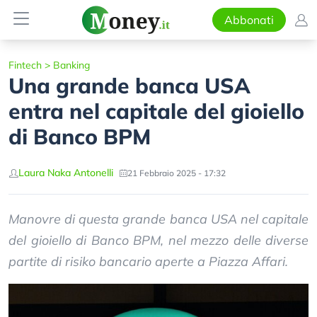
Abbonati
Fintech
>
Banking
Una grande banca USA
entra nel capitale del gioiello
di Banco BPM
Laura Naka Antonelli
21 Febbraio 2025 - 17:32
Manovre di questa grande banca USA nel capitale
del gioiello di Banco BPM, nel mezzo delle diverse
partite di risiko bancario aperte a Piazza Affari.