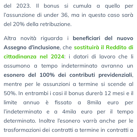
del 2023. Il bonus si cumula a quello per
l’assunzione di under 36, ma in questo caso sarà
del 20% della retribuzione.
Altra novità riguarda i
beneficiari del nuovo
Assegno d’inclusione
, che
sostituirà il Reddito di
cittadinanza nel 2024
: i datori di lavoro che li
assumono a tempo indeterminato avranno un
esonero del 100% dei contributi previdenziali
,
mentre per le assunzioni a termine si scende al
50%. In entrambi i casi il bonus durerà 12 mesi e il
limite annuo è fissato a 8mila euro per
l’indeterminato e a 4mila euro per il tempo
determinato. Inoltre l’esonero varrà anche per le
trasformazioni dei contratti a termine in contratti a