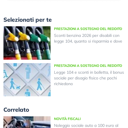
Selezionati per te
PRESTAZIONI A SOSTEGNO DEL REDDITO
Sconti benzina 2026 per disabili con
legge 104, quanto si risparmia e dove
PRESTAZIONI A SOSTEGNO DEL REDDITO
Legge 104 e sconti in bolletta, il bonus
sociale per disagio fisico che pochi
richiedono
Correlato
NOVITÀ FISCALI
Noleggio sociale auto a 100 euro al