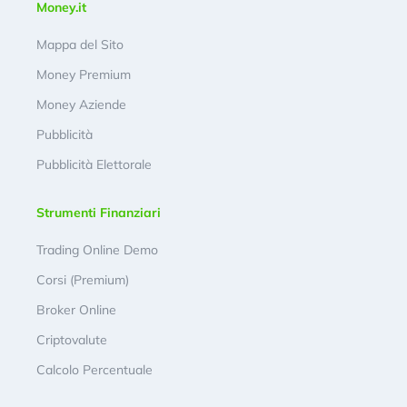
Money.it
Mappa del Sito
Money Premium
Money Aziende
Pubblicità
Pubblicità Elettorale
Strumenti Finanziari
Trading Online Demo
Corsi (Premium)
Broker Online
Criptovalute
Calcolo Percentuale