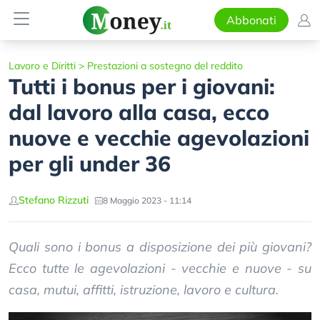
Abbonati
Lavoro e Diritti
>
Prestazioni a sostegno del reddito
Tutti i bonus per i giovani:
dal lavoro alla casa, ecco
nuove e vecchie agevolazioni
per gli under 36
Stefano Rizzuti
8 Maggio 2023 - 11:14
Quali sono i bonus a disposizione dei più giovani?
Ecco tutte le agevolazioni - vecchie e nuove - su
casa, mutui, affitti, istruzione, lavoro e cultura.