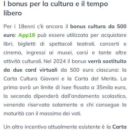
I bonus per la cultura e il tempo
libero
Per i 18enni c’è ancora il
bonus cultura da 500
euro
:
App18
può essere utilizzata per acquistare
libri, biglietti di spettacoli teatrali, concerti e
cinema, ingressi ai musei, corsi e tante altre
attività culturali. Nel 2024 il bonus
verrà sostituito
da due card virtuali
da 500 euro ciascuna: la
Carta Cultura Giovani e la Carta del Merito. La
prima avrà un limite di Isee fissato a 35mila euro,
la seconda dipenderà dall’andamento scolastico,
venendo riservata solamente a chi consegue la
maturità con il massimo dei voti.
Un altro incentivo attualmente esistente è la
Carta