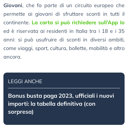
Giovani
, che fa parte di un circuito europeo che
permette ai giovani di sfruttare sconti in tutti il
continente.
La carta si può richiedere sull’App Io
ed è riservata ai residenti in Italia tra i 18 e i 35
anni: si può usufruire di sconti in diversi ambiti,
come viaggi, sport, cultura, bollette, mobilità e altro
ancora.
LEGGI ANCHE
Bonus busta paga 2023, ufficiali i nuovi
importi: la tabella definitiva (con
sorpresa)