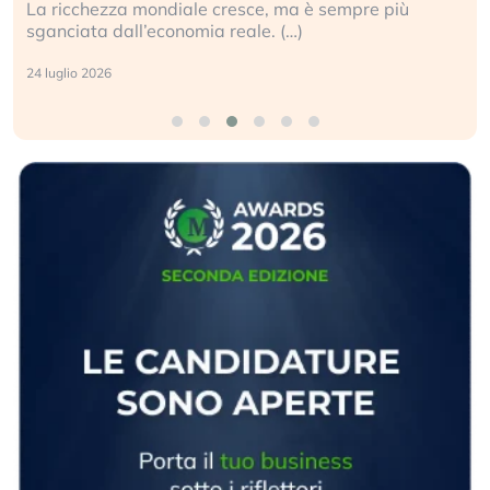
La ricchezza mondiale cresce, ma è sempre più
sganciata dall’economia reale. (…)
24 luglio 2026