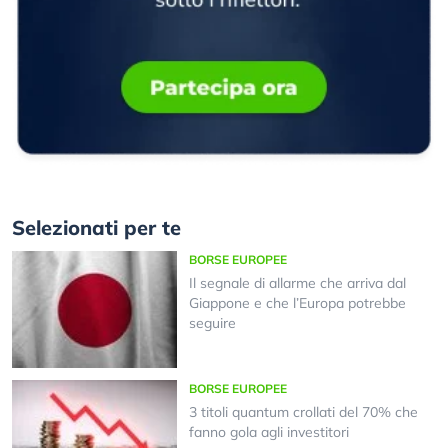
Selezionati per te
BORSE EUROPEE
Il segnale di allarme che arriva dal
Giappone e che l’Europa potrebbe
seguire
BORSE EUROPEE
3 titoli quantum crollati del 70% che
fanno gola agli investitori