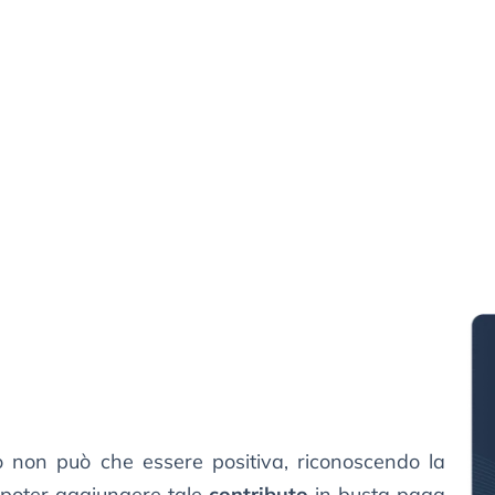
to non può che essere positiva, riconoscendo la
di poter aggiungere tale
contributo
in busta paga