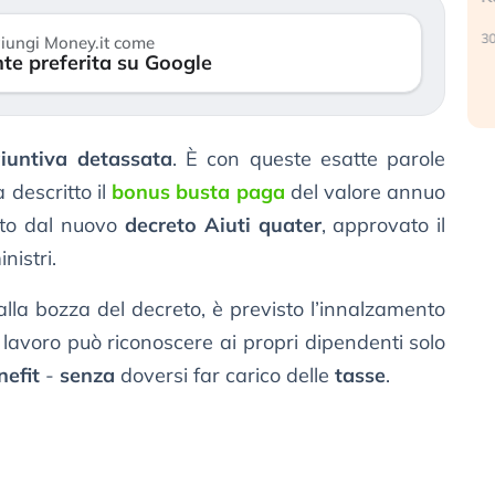
30 luglio 2026
iungi Money.it come
te preferita su Google
iuntiva detassata
. È con queste esatte parole
 descritto il
bonus busta paga
del valore annuo
tto dal nuovo
decreto Aiuti quater
, approvato il
nistri.
la bozza del decreto, è previsto l’innalzamento
di lavoro può riconoscere ai propri dipendenti solo
nefit
-
senza
doversi far carico delle
tasse
.