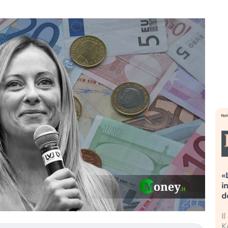
streme alla
«La mia vita è rovinata». Investitori
a guidando il
in preda al panico dopo lo scoppio
t?
della bolla AI
no finalmente
Il crollo della bolla AI travolge il
 stanchezza
Kospi, mentre gli investitori retail (…)