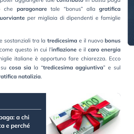
ro che
paragonare
tale “bonus” alla
gratifica
fuorviante
per migliaia di dipendenti e famiglie
ze sostanziali tra la
tredicesima
e il nuovo
bonus
come questo in cui l’
inflazione
e il
caro energia
miglie italiane è opportuno fare chiarezza. Ecco
e su
cosa sia
la “
tredicesima aggiuntiva
” e sul
atifica natalizia
.
paga: a chi
ta e perché