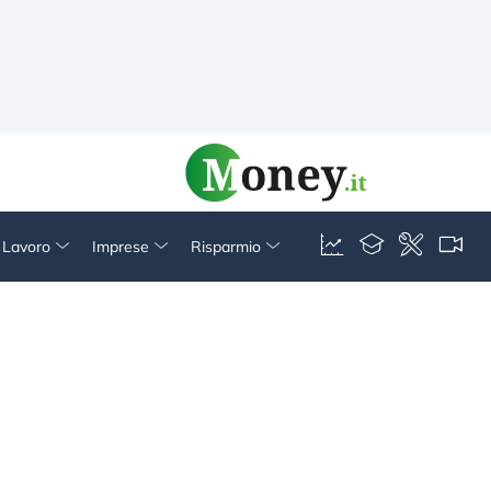
& Lavoro
Imprese
Risparmio