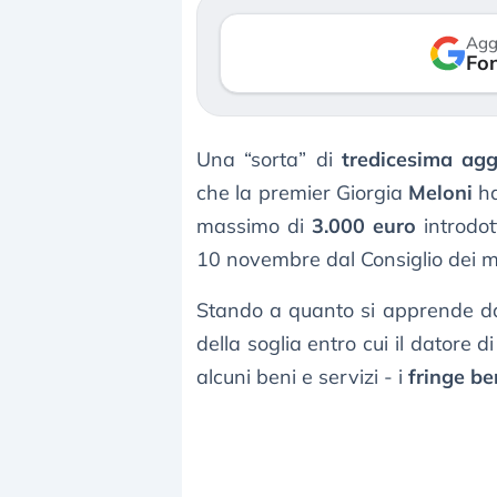
verso le (…)
Agg
Fon
3 agosto 2026
Una “sorta” di
tredicesima agg
che la premier Giorgia
Meloni
ha
massimo di
3.000 euro
introdo
10 novembre dal Consiglio dei mi
Stando a quanto si apprende dal
della soglia entro cui il datore 
alcuni beni e servizi - i
fringe be