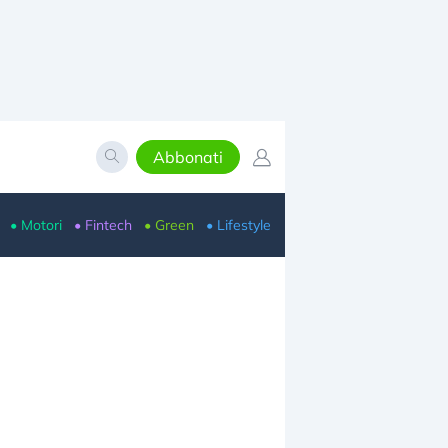
Abbonati
• Motori
• Fintech
• Green
• Lifestyle