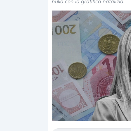
nulla con la gratifica natalizia.
Dalle valutazioni e
correzione. Cosa st
repricing degli asse
Gli investitori stan
mostrando segni di