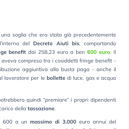
e una soglia che era stata già precedentemente
l’interno del
Decreto Aiuti bis
, comportando
nge benefit
dai 258,23 euro a ben
600 euro
. Il
aveva compreso tra i cosiddetti fringe benefit -
tribuzione aggiuntiva alla busta paga - anche il
al lavoratore per le
bollette
di luce, gas e acqua
potrebbero quindi “premiare” i propri dipendenti
carico della
tassazione
.
dai 600 a un
massimo di 3.000
euro annui del