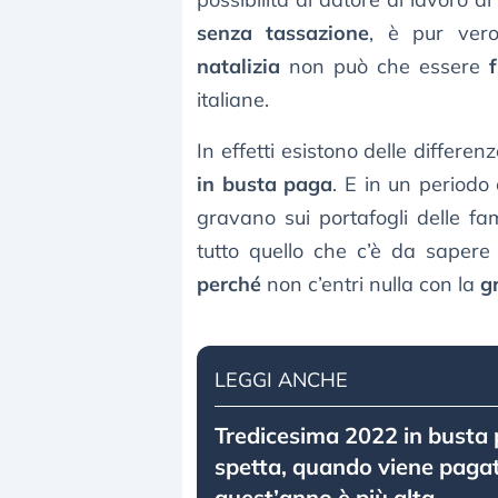
senza tassazione
, è pur ve
natalizia
non può che essere
italiane.
In effetti esistono delle differen
in busta paga
. E in un periodo 
gravano sui portafogli delle fa
tutto quello che c’è da saper
perché
non c’entri nulla con la
gr
LEGGI ANCHE
Tredicesima 2022 in busta 
spetta, quando viene paga
quest’anno è più alta