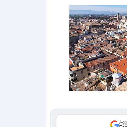
Dalle valutazioni estr
correzione. Cosa sta g
repricing degli asset?
Gli investitori stanno 
mostrando segni di s
verso le (…)
Agg
3 agosto 2026