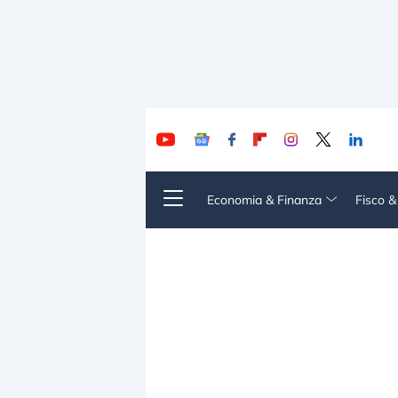
Economia & Finanza
Fisco 