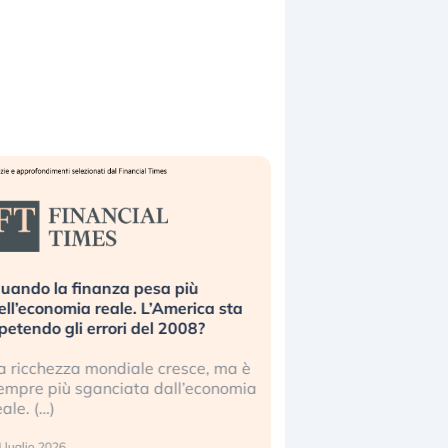
uando la finanza pesa più
Russia e Cina pronti
ell’economia reale. L’America sta
Starlink. Gli investit
ipetendo gli errori del 2008?
sottovalutando il ris
a ricchezza mondiale cresce, ma è
Gli investitori tech c
empre più sganciata dall’economia
ignorare il rischio geop
eale. (…)
17 luglio 2026
 luglio 2026