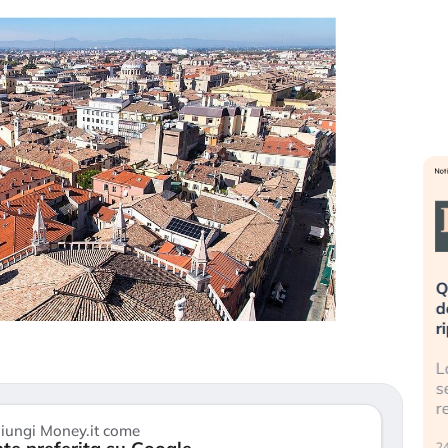
eme alla
«La mia vita è rovinata». Investitori
Q
uidando il
in preda al panico dopo lo scoppio
d
della bolla AI
r
finalmente
Il crollo della bolla AI travolge il
L
tanchezza
Kospi, mentre gli investitori retail (…)
s
r
30 luglio 2026
iungi Money.it come
24