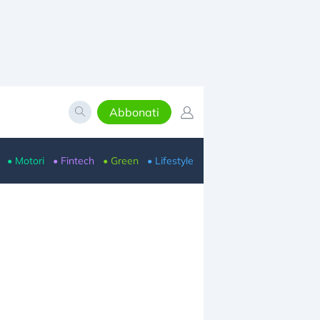
Abbonati
• Motori
• Fintech
• Green
• Lifestyle