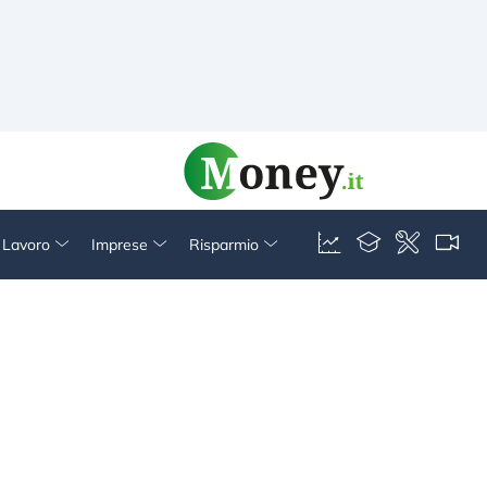
& Lavoro
Imprese
Risparmio