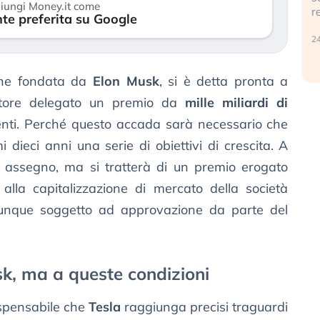
iungi Money.it come
r
te preferita su Google
30 luglio 2026
24
iche fondata da
Elon Musk
, si è detta pronta a
atore delegato un premio da
mille miliardi di
enti. Perché questo accada sarà necessario che
 dieci anni una serie di obiettivi di crescita. A
 assegno, ma si tratterà di un premio erogato
 alla capitalizzazione di mercato della società
omunque soggetto ad approvazione da parte del
sk, ma a queste condizioni
ispensabile che
Tesla
raggiunga precisi traguardi