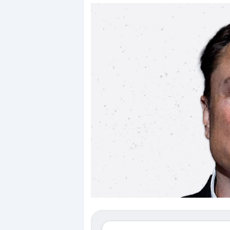
Dalle valutazioni estr
correzione. Cosa sta g
repricing degli asset?
Gli investitori stanno 
mostrando segni di s