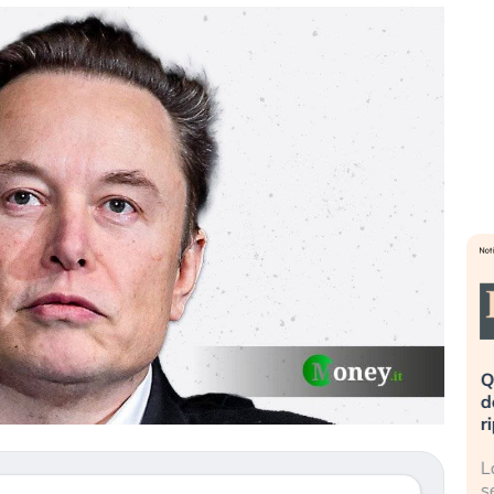
eme alla
«La mia vita è rovinata». Investitori
Q
uidando il
in preda al panico dopo lo scoppio
d
della bolla AI
r
finalmente
Il crollo della bolla AI travolge il
L
tanchezza
Kospi, mentre gli investitori retail (…)
s