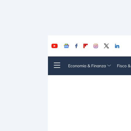
Economia & Finanza
Fisco 