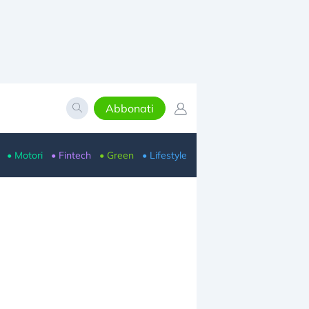
Abbonati
• Motori
• Fintech
• Green
• Lifestyle