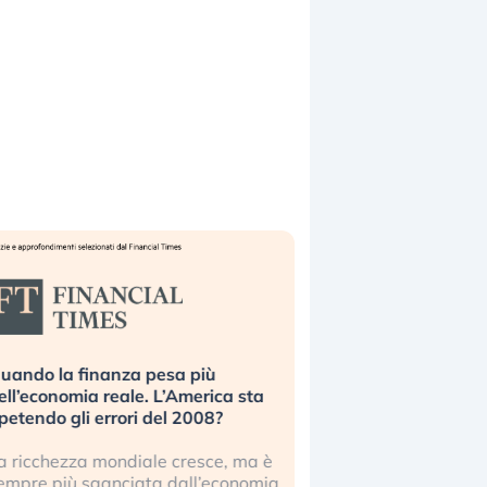
uando la finanza pesa più
Russia e Cina pronti
ell’economia reale. L’America sta
Starlink. Gli investit
ipetendo gli errori del 2008?
sottovalutando il ris
a ricchezza mondiale cresce, ma è
Gli investitori tech c
empre più sganciata dall’economia
ignorare il rischio geop