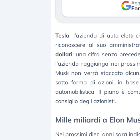
Agg
verso le (…)
Fon
3 agosto 2026
Tesla
, l’azienda di auto elettr
riconoscere al suo amministr
dollari
: una cifra senza preced
l’azienda raggiunga nei prossimi
Musk non verrà staccato alcun
sotto forma di azioni, in base
automobilistica. Il piano è c
consiglio degli azionisti.
Mille miliardi a Elon Mu
Nei prossimi dieci anni sarà ind