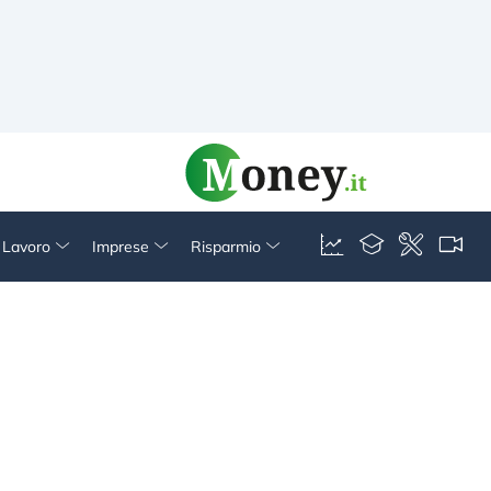
& Lavoro
Imprese
Risparmio