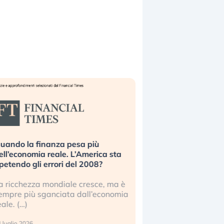
uando la finanza pesa più
Russia e Cina pronti
ell’economia reale. L’America sta
Starlink. Gli investit
ipetendo gli errori del 2008?
sottovalutando il ris
a ricchezza mondiale cresce, ma è
Gli investitori tech c
empre più sganciata dall’economia
ignorare il rischio geop
eale. (…)
17 luglio 2026
 luglio 2026