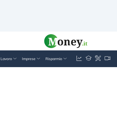
& Lavoro
Imprese
Risparmio