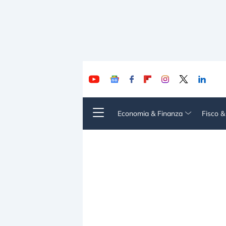
Economia & Finanza
Fisco 