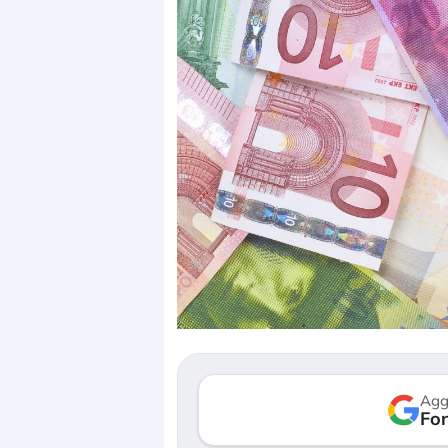
Dalle valutazioni estr
correzione. Cosa sta g
repricing degli asset?
Gli investitori stanno 
mostrando segni di s
Agg
verso le (…)
Fon
3 agosto 2026