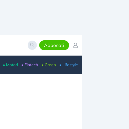
Abbonati
• Motori
• Fintech
• Green
• Lifestyle