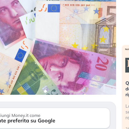
eme alla
«La mia vita è rovinata». Investitori
Q
uidando il
in preda al panico dopo lo scoppio
d
della bolla AI
r
finalmente
Il crollo della bolla AI travolge il
L
tanchezza
Kospi, mentre gli investitori retail (…)
s
iungi Money.it come
r
te preferita su Google
30 luglio 2026
24