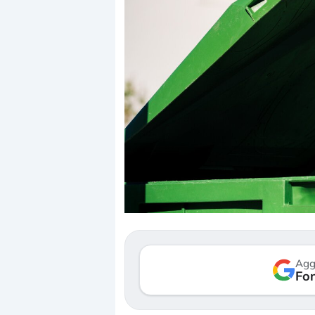
Dalle valutazioni estr
correzione. Cosa sta g
repricing degli asset?
Gli investitori stanno 
mostrando segni di s
verso le (…)
Agg
Fon
3 agosto 2026