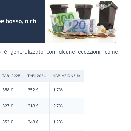
ee basso, a chi
to è generalizzato con alcune eccezioni, come
TARI 2025
TARI 2024
VARIAZIONE
%
358 €
352 €
1,7%
327 €
318 €
2,7%
353 €
348 €
1,2%