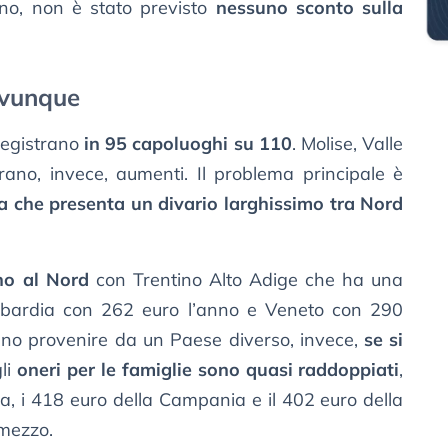
no, non è stato previsto
nessuno sconto sulla
ovunque
 registrano
in 95 capoluoghi su 110
. Molise, Valle
ano, invece, aumenti. Il problema principale è
fa che presenta un divario larghissimo tra Nord
no al Nord
con Trentino Alto Adige che ha una
mbardia con 262 euro l’anno e Veneto con 290
ano provenire da un Paese diverso, invece,
se si
li
oneri per le famiglie sono quasi raddoppiati
,
ia, i 418 euro della Campania e il 402 euro della
 mezzo.