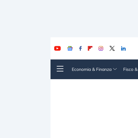
Economia & Finanza
Fisco 