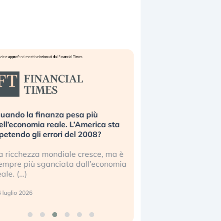
uando la finanza pesa più
Russia e Cina pronti
ell’economia reale. L’America sta
Starlink. Gli investit
ipetendo gli errori del 2008?
sottovalutando il ris
a ricchezza mondiale cresce, ma è
Gli investitori tech c
empre più sganciata dall’economia
ignorare il rischio geop
eale. (…)
17 luglio 2026
 luglio 2026