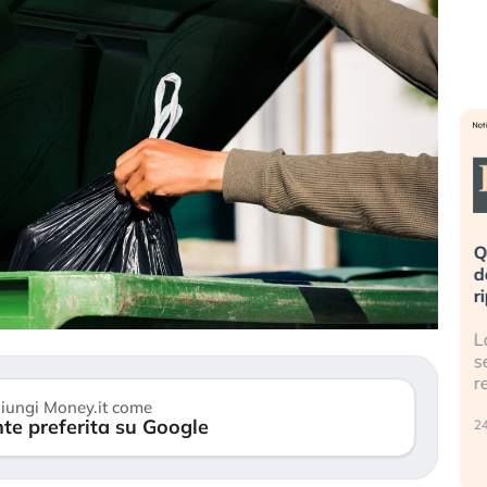
eme alla
«La mia vita è rovinata». Investitori
Q
uidando il
in preda al panico dopo lo scoppio
d
della bolla AI
r
finalmente
Il crollo della bolla AI travolge il
L
tanchezza
Kospi, mentre gli investitori retail (…)
s
r
30 luglio 2026
iungi Money.it come
te preferita su Google
24