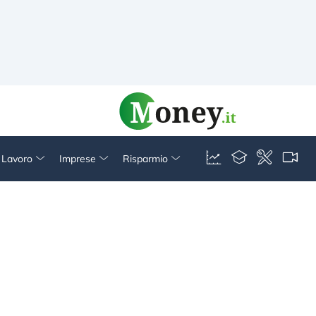
& Lavoro
Imprese
Risparmio