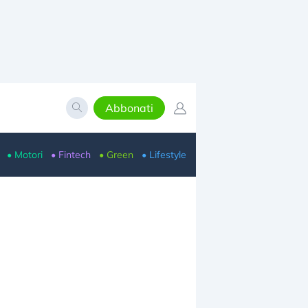
Abbonati
• Motori
• Fintech
• Green
• Lifestyle