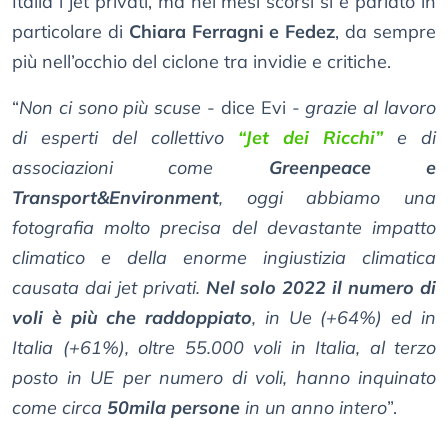
Italia i jet privati, ma nei mesi scorsi si è parlato in
particolare di
Chiara Ferragni e Fedez
, da sempre
più nell’occhio del ciclone tra invidie e critiche.
“
Non ci sono più scuse
- dice Evi -
grazie al lavoro
di esperti del collettivo
“Jet dei Ricchi”
e di
associazioni come
Greenpeace e
Transport&Environment
, oggi abbiamo una
fotografia molto precisa del devastante impatto
climatico e della enorme ingiustizia climatica
causata dai jet privati.
Nel solo 2022 il numero di
voli è più che raddoppiato
, in Ue (+64%) ed in
Italia (+61%), oltre 55.000 voli in Italia, al terzo
posto in UE per numero di voli, hanno inquinato
come circa
50mila persone
in un anno intero
”.