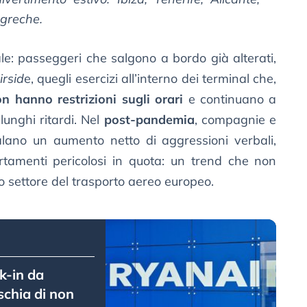
e greche.
le: passeggeri che salgono a bordo già alterati,
irsid
e, quegli esercizi all’interno dei terminal che,
n hanno restrizioni sugli orari
e continuano a
 lunghi ritardi. Nel
post-pandemia
, compagnie e
alano un aumento netto di aggressioni verbali,
rtamenti pericolosi in quota: un trend che non
o settore del trasporto aereo europeo.
k-in da
schia di non