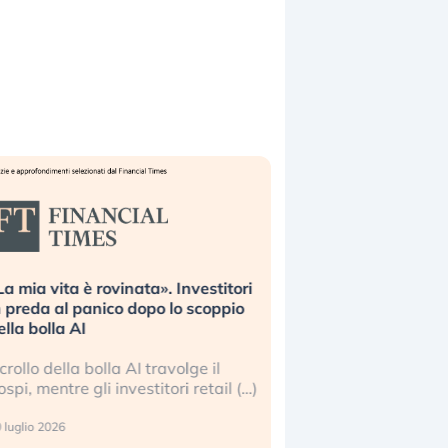
La mia vita è rovinata». Investitori
Quando la finanza p
n preda al panico dopo lo scoppio
dell’economia reale. 
ella bolla AI
ripetendo gli errori 
l crollo della bolla AI travolge il
La ricchezza mondial
ospi, mentre gli investitori retail (…)
sempre più sganciata
reale. (…)
 luglio 2026
24 luglio 2026