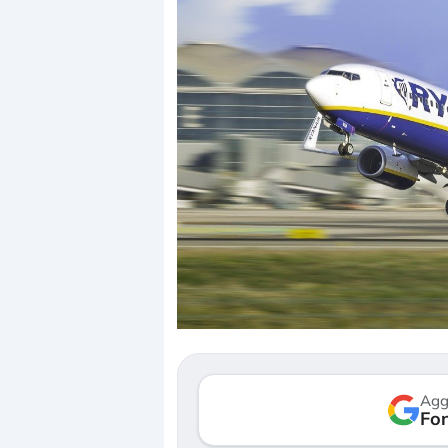
Agg
Fon