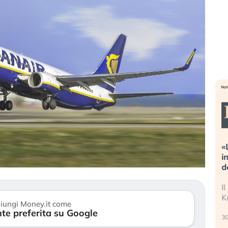
Dalle valutazioni estreme alla
«
correzione. Cosa sta guidando il
i
repricing degli asset?
d
Gli investitori stanno finalmente
I
mostrando segni di stanchezza
K
iungi Money.it come
verso le (…)
te preferita su Google
30
3 agosto 2026