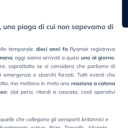
ea, una piaga di cui non sapevamo di
ello temporale:
dieci anni fa
Ryanair registrava
imana
, oggi siamo arrivati a quasi
uno al giorno
.
are, soprattutto se si considera che parliamo di
di emergenza e sbarchi forzati. Tutti eventi che
nvolto, ma mettono in moto una
reazione a catena
peo
: slot persi, ritardi a cascata, costi operativi
uelle che collegano gli aeroporti britannici e
divertimento estivo:
Ibiza, Tenerife, Alicante,