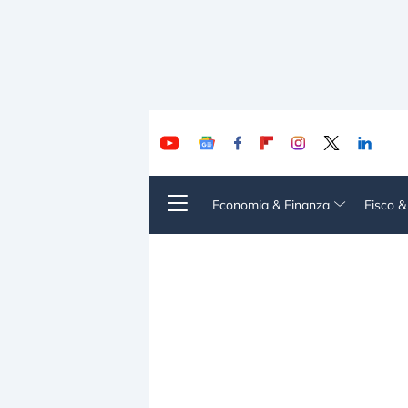
Economia & Finanza
Fisco 