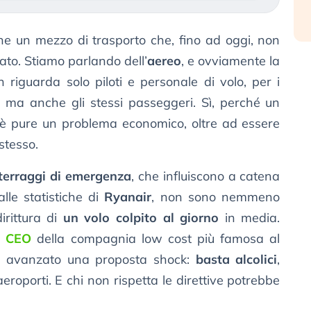
e un mezzo di trasporto che, fino ad oggi, non
to. Stiamo parlando dell’
aereo
, e ovviamente la
on riguarda solo piloti e personale di volo, per i
e, ma anche gli stessi passeggeri. Sì, perché un
è pure un problema economico, oltre ad essere
stesso.
atterraggi di emergenza
, che influiscono a catena
alle statistiche di
Ryanair
, non sono nemmeno
irittura di
un volo colpito al giorno
in media.
l
CEO
della compagnia low cost più famosa al
a avanzato una proposta shock:
basta alcolici
,
aeroporti. E chi non rispetta le direttive potrebbe