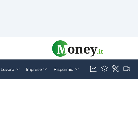
& Lavoro
Imprese
Risparmio