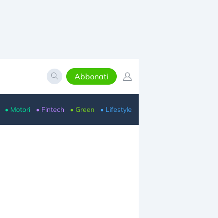
Abbonati
• Motori
• Fintech
• Green
• Lifestyle