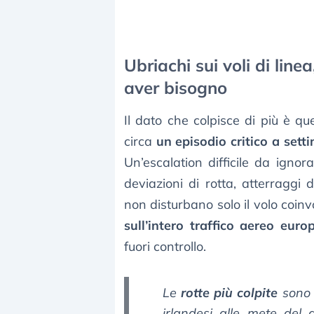
Ubriachi sui voli di lin
aver bisogno
Il dato che colpisce di più è qu
circa
un episodio critico a sett
Un’escalation difficile da ignor
deviazioni di rotta, atterraggi 
non disturbano solo il volo coi
sull’intero traffico aereo euro
fuori controllo.
Le
rotte più colpite
sono q
irlandesi alle mete del 