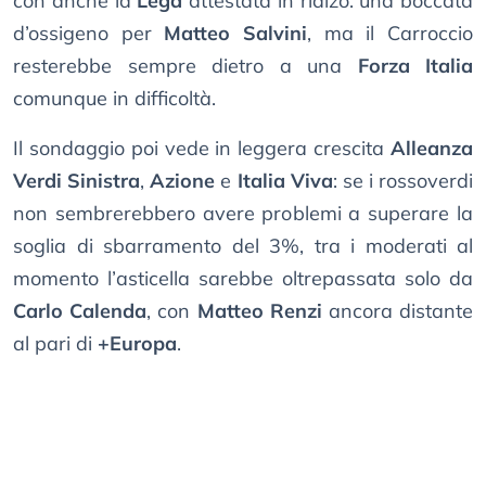
con anche la
Lega
attestata in rialzo: una boccata
d’ossigeno per
Matteo Salvini
, ma il Carroccio
resterebbe sempre dietro a una
Forza Italia
comunque in difficoltà.
Il sondaggio poi vede in leggera crescita
Alleanza
Verdi Sinistra
,
Azione
e
Italia Viva
: se i rossoverdi
non sembrerebbero avere problemi a superare la
soglia di sbarramento del 3%, tra i moderati al
momento l’asticella sarebbe oltrepassata solo da
Carlo Calenda
, con
Matteo Renzi
ancora distante
al pari di
+Europa
.