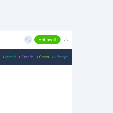
Abbonati
• Motori
• Fintech
• Green
• Lifestyle