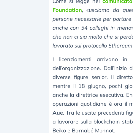
Come si legge nel
comunicato 
Foundation
, «
usciamo da quest
persone necessarie per portare a
anche con 54 colleghi in meno
che non ci sia molto che si perde
lavorato sul protocollo Ethereu
I licenziamenti arrivano in 
dell’organizzazione. Dall’inizio
diverse figure senior. Il dirett
mentre il 18 giugno, pochi gio
anche la direttrice esecutiva. En
operazioni quotidiane è ora il
Aue
. Tra le uscite precedenti f
a lavorare sulla blockchain stab
Beiko e Barnabé Monnot.