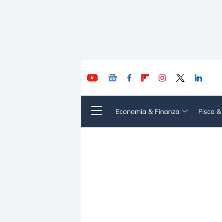
Economia & Finanza
Fisco 