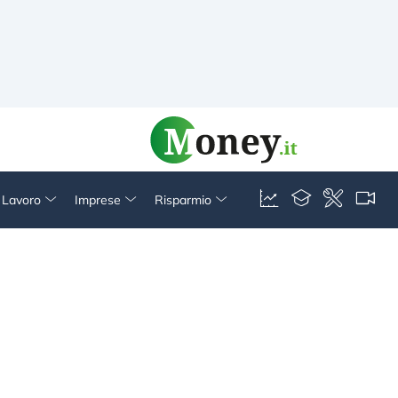
& Lavoro
Imprese
Risparmio