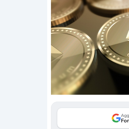
Dalle valutazioni estr
correzione. Cosa sta g
repricing degli asset?
Gli investitori stanno 
mostrando segni di s
Agg
verso le (…)
Fon
3 agosto 2026