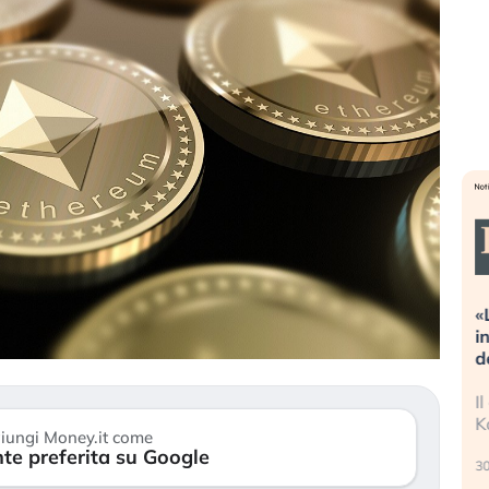
eme alla
«La mia vita è rovinata». Investitori
Q
uidando il
in preda al panico dopo lo scoppio
d
della bolla AI
r
finalmente
Il crollo della bolla AI travolge il
L
tanchezza
Kospi, mentre gli investitori retail (…)
s
iungi Money.it come
r
te preferita su Google
30 luglio 2026
24