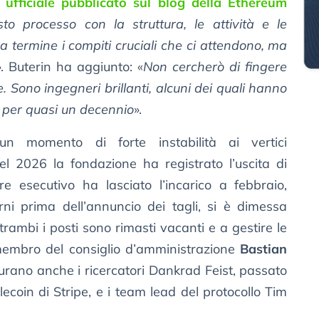
ufficiale pubblicato sul blog della Ethereum
o processo con la struttura, le attività e le
 termine i compiti cruciali che ci attendono, ma
». Buterin ha aggiunto: «
Non cercherò di fingere
. Sono ingegneri brillanti, alcuni dei quali hanno
m per quasi un decennio
».
un momento di forte instabilità ai vertici
 del 2026 la fondazione ha registrato l’uscita di
ore esecutivo ha lasciato l’incarico a febbraio,
rni prima dell’annuncio dei tagli, si è dimessa
trambi i posti sono rimasti vacanti e a gestire le
 membro del consiglio d’amministrazione
Bastian
igurano anche i ricercatori Dankrad Feist, passato
lecoin di Stripe, e i team lead del protocollo Tim