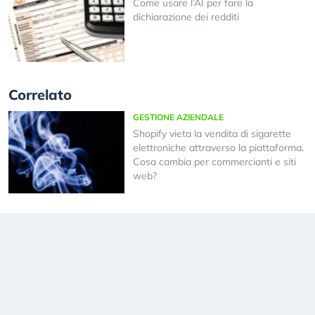
Come usare l’AI per fare la
dichiarazione dei redditi
Correlato
GESTIONE AZIENDALE
Shopify vieta la vendita di sigarette
elettroniche attraverso la piattaforma.
Cosa cambia per commercianti e siti
web?