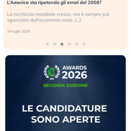
L’America sta ripetendo gli errori del 2008?
La ricchezza mondiale cresce, ma è sempre più
sganciata dall’economia reale. (…)
24 luglio 2026