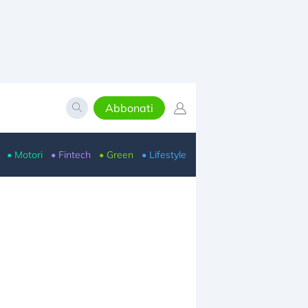
Abbonati
• Motori
• Fintech
• Green
• Lifestyle