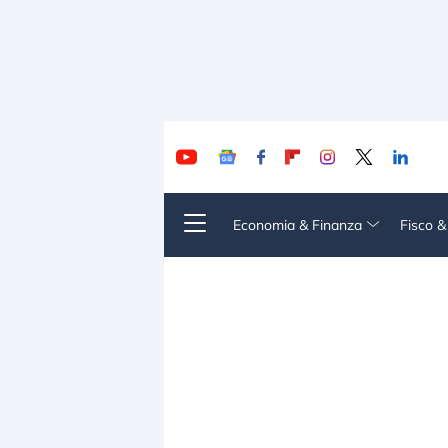
Economia & Finanza
Fisco 