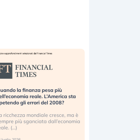
uando la finanza pesa più
Russia e Cina pronti
ell’economia reale. L’America sta
Starlink. Gli investit
ipetendo gli errori del 2008?
sottovalutando il ris
a ricchezza mondiale cresce, ma è
Gli investitori tech c
empre più sganciata dall’economia
ignorare il rischio geop
eale. (…)
17 luglio 2026
 luglio 2026