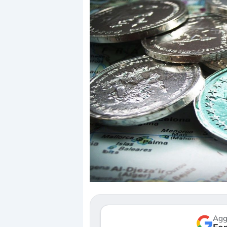
Dalle valutazioni estr
correzione. Cosa sta g
repricing degli asset?
Gli investitori stanno 
mostrando segni di s
verso le (…)
Agg
3 agosto 2026