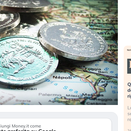
eme alla
«La mia vita è rovinata». Investitori
Q
uidando il
in preda al panico dopo lo scoppio
d
della bolla AI
r
finalmente
Il crollo della bolla AI travolge il
L
tanchezza
Kospi, mentre gli investitori retail (…)
s
r
30 luglio 2026
iungi Money.it come
24