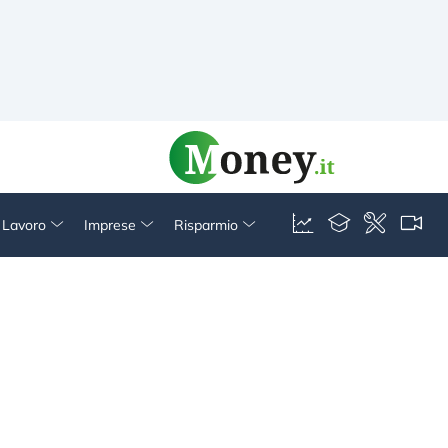
& Lavoro
Imprese
Risparmio