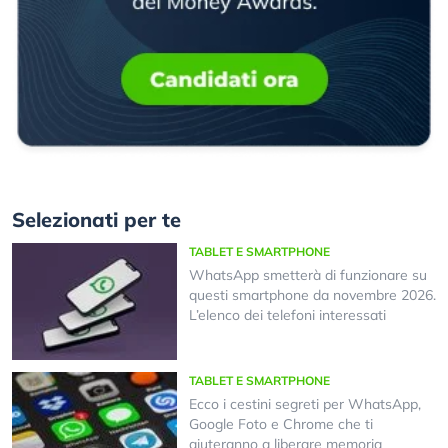
Selezionati per te
TABLET E SMARTPHONE
WhatsApp smetterà di funzionare su
questi smartphone da novembre 2026.
L’elenco dei telefoni interessati
TABLET E SMARTPHONE
Ecco i cestini segreti per WhatsApp,
Google Foto e Chrome che ti
aiuteranno a liberare memoria