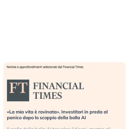
«La mia vita è rovinata». Investitori in preda al
panico dopo lo scoppio della bolla AI
Il crollo della bolla AI travolge il Kospi, mentre gli