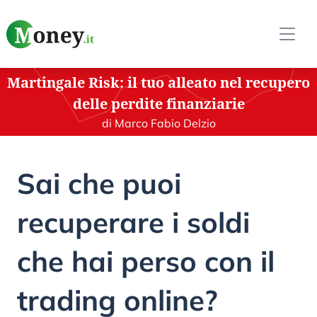
Martingale Risk: il tuo alleato nel recupero
delle perdite finanziarie
di Marco Fabio Delzio
Sai che puoi
recuperare i soldi
che hai perso con il
trading online?