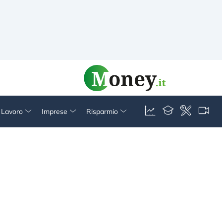
& Lavoro
Imprese
Risparmio