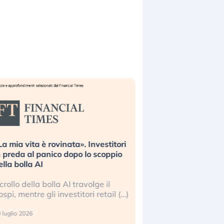
nata». Investitori
Quando la finanza pesa più
 dopo lo scoppio
dell’economia reale. L’America sta
ripetendo gli errori del 2008?
 AI travolge il
La ricchezza mondiale cresce, ma è
vestitori retail (…)
sempre più sganciata dall’economia
reale. (…)
24 luglio 2026