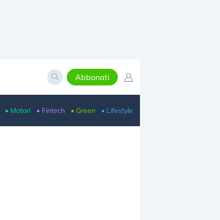
Abbonati
• Motori
• Fintech
• Green
• Lifestyle