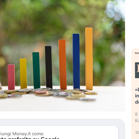
Dalle valutazioni estreme alla
«La mia vita è rovi
correzione. Cosa sta guidando il
in preda al panico
repricing degli asset?
della bolla AI
Gli investitori stanno finalmente
Il crollo della bolla
mostrando segni di stanchezza
Kospi, mentre gli in
verso le (…)
30 luglio 2026
iungi Money.it come
3 agosto 2026