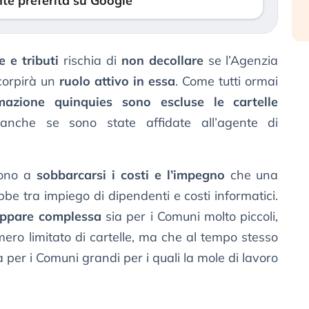
te preferita su Google
 e tributi
rischia di
non decollare
se l’Agenzia
icorpirà un
ruolo attivo in essa
. Come tutti ormai
mazione quinquies sono escluse le cartelle
 anche se sono state affidate all’agente di
scono a
sobbarcarsi i costi e l’impegno
che una
e tra impiego di dipendenti e costi informatici.
appare complessa
sia per i Comuni molto piccoli,
ro limitato di cartelle, ma che al tempo stesso
 per i Comuni grandi per i quali la mole di lavoro