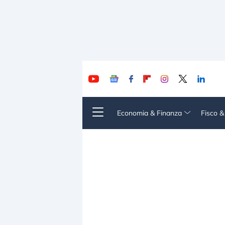
Economia & Finanza
Fisco 