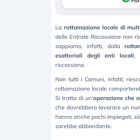
Fon
La
rottamazione locale di multe
delle Entrate Riscossione non r
sappiamo, infatti, dalla
rotta
esattoriali degli enti locali
,
riscossione.
Non tutti i Comuni, infatti, rie
rottamazione locale comporterebb
Si tratta di un’
operazione che 
che dovrebbero lavorare un nume
hanno anche pochi impiegati, sia
sarebbe abbondante.