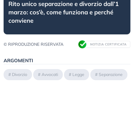
Rito unico separazione e divorzio dall’1
marzo: cos’è, come funziona e perché
conviene
© RIPRODUZIONE RISERVATA
ARGOMENTI
#
Divorzio
#
Avvocati
#
Legge
#
Separazione