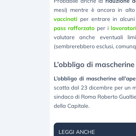
Probabile anche la
riduzione d
mesi) mentre è ancora in alto 
vaccinati
per entrare in alcuni 
pass rafforzato
per i
lavorator
valutare anche eventuali li
(sembrerebbero esclusi, comunqu
L’obbligo di mascherine a
L’obbligo di mascherine all’ape
scatta dal 23 dicembre per un m
sindaco di Roma Roberto Gualtier
della Capitale.
LEGGI ANCHE