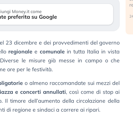
r
30 luglio 2026
iungi Money.it come
te preferita su Google
24
 del 23 dicembre e dei provvedimenti del governo
ello
regionale
e
comunale
in tutta Italia in vista
 Diverse le misure già messe in campo o che
e ore per le festività.
ligatorie
o almeno raccomandate sui mezzi del
piazza e concerti annullati
, così come di stop ai
. Il timore dell’aumento della circolazione della
i di regione e sindaci a correre ai ripari.