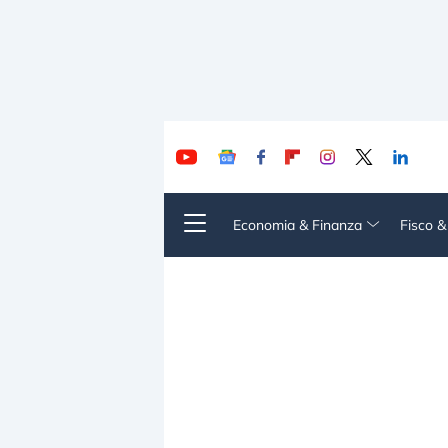
Economia & Finanza
Fisco 