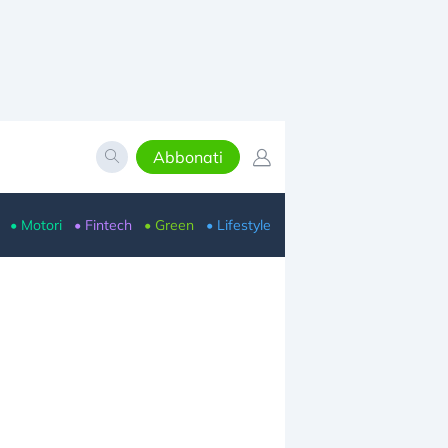
Abbonati
• Motori
• Fintech
• Green
• Lifestyle