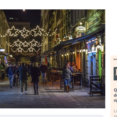
eme alla
«La mia vita è rovinata». Investitori
Q
uidando il
in preda al panico dopo lo scoppio
d
della bolla AI
r
finalmente
Il crollo della bolla AI travolge il
L
tanchezza
Kospi, mentre gli investitori retail (…)
s