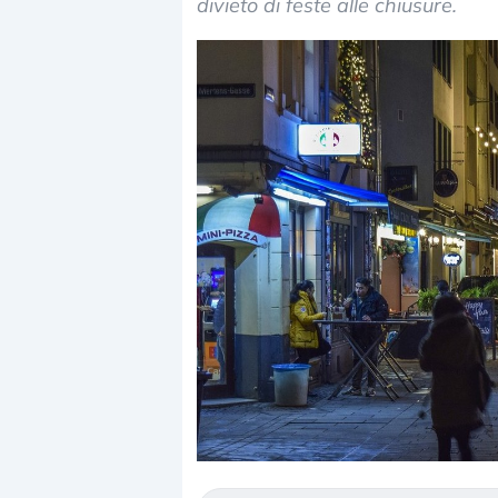
divieto di feste alle chiusure.
Dalle valutazioni estr
correzione. Cosa sta g
repricing degli asset?
Gli investitori stanno 
mostrando segni di s