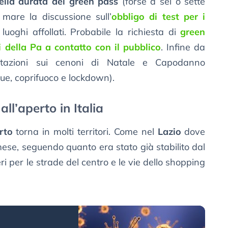
ella durata del green pass
(forse a sei o sette
mare la discussione sull’
obbligo di test per i
luoghi affollati. Probabile la richiesta di
green
i della Pa a contatto con il pubblico
. Infine da
mitazioni sui cenoni di Natale e Capodanno
e, coprifuoco e lockdown).
ll’aperto in Italia
rto
torna in molti territori. Come nel
Lazio
dove
ese, seguendo quanto era stato già stabilito dal
i per le strade del centro e le vie dello shopping