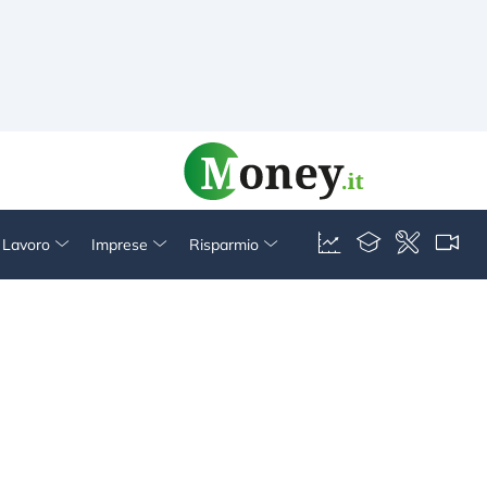
& Lavoro
Imprese
Risparmio