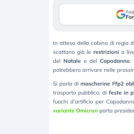
verso le (…)
Agg
Fon
3 agosto 2026
In attesa della cabina di regia
scattano già le
restrizioni
a liv
del
Natale
e del
Capodanno
.
potrebbero arrivare nelle prossim
Si parla di
mascherine Ffp2 obb
trasporto pubblico, di
feste in 
fuochi d’artificio per Capodanno
variante Omicron
porta president