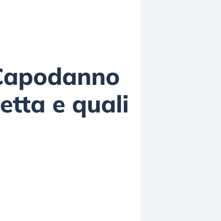
e Capodanno
retta e quali