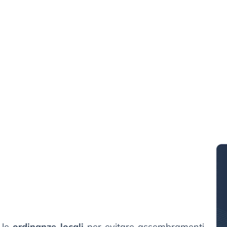
 le
ordinanze locali
per evitare assembramenti