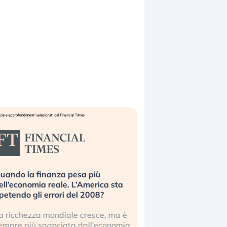
uando la finanza pesa più
Russia e Cina pronti
ell’economia reale. L’America sta
Starlink. Gli investit
ipetendo gli errori del 2008?
sottovalutando il ris
a ricchezza mondiale cresce, ma è
Gli investitori tech c
empre più sganciata dall’economia
ignorare il rischio geop