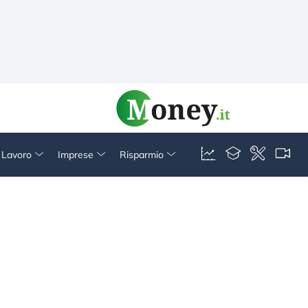
& Lavoro
Imprese
Risparmio