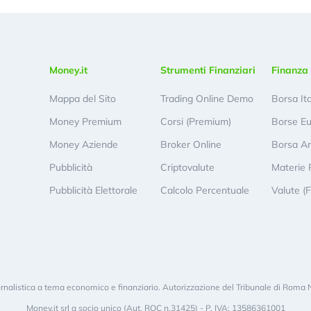
Money.it
Strumenti Finanziari
Finanza 
Mappa del Sito
Trading Online Demo
Borsa It
Money Premium
Corsi (Premium)
Borse E
Money Aziende
Broker Online
Borsa A
Pubblicità
Criptovalute
Materie 
Pubblicità Elettorale
Calcolo Percentuale
Valute (
rnalistica a tema economico e finanziario. Autorizzazione del Tribunale di Roma 
Money.it srl a socio unico (Aut. ROC n.31425) - P. IVA: 13586361001