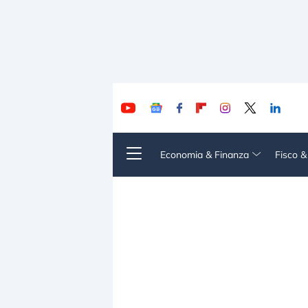
Economia & Finanza
Fisco 