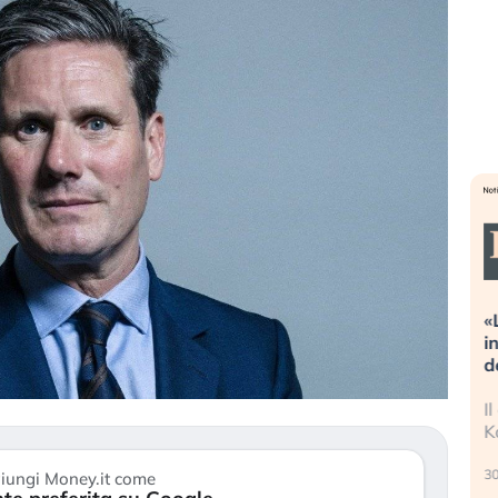
Dalle valutazioni estreme alla
«
correzione. Cosa sta guidando il
i
repricing degli asset?
d
Gli investitori stanno finalmente
I
mostrando segni di stanchezza
K
verso le (…)
30
iungi Money.it come
3 agosto 2026