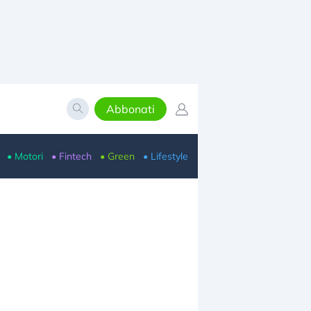
Abbonati
• Motori
• Fintech
• Green
• Lifestyle