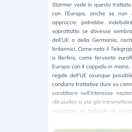
Starmer vede in questo trattato 
con l’Europa, anche se non c
approccio potrebbe indeboli
soprattutto se dovesse sembra
dell’UE o della Germania, risc
britannici. Come nota il
Telegra
a Berlino, come fervente eurof
Europa con il cappello in mano, 
regole dell’UE ovunque possibil
condurre trattative dure su comm
sarebbero nell’interesse nazion
«Bruxelles si sta già intrometten
consentire ai tedeschi di vive
equamente a tutti i cittadini dell’