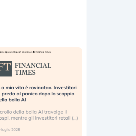
La mia vita è rovinata». Investitori
Quando la finanza p
n preda al panico dopo lo scoppio
dell’economia reale. 
ella bolla AI
ripetendo gli errori 
l crollo della bolla AI travolge il
La ricchezza mondial
ospi, mentre gli investitori retail (…)
sempre più sganciata
reale. (…)
 luglio 2026
24 luglio 2026