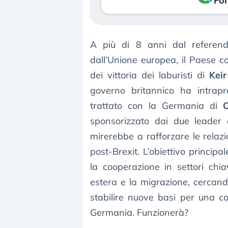
Fon
A più di 8 anni dal referend
dall’Unione europea, il Paese co
dei vittoria dei laburisti di
Kei
governo britannico ha intrapr
trattato con la Germania di
O
sponsorizzato dai due leader d
mirerebbe a rafforzare le relazi
post-Brexit. L’obiettivo principa
la cooperazione in settori chia
estera e la migrazione, cercando 
stabilire nuove basi per una co
Germania. Funzionerà?