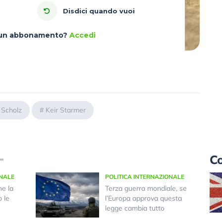
Disdici quando vuoi
à un abbonamento?
Accedi
 Scholz
#
Keir Starmer
Co
ONALE
POLITICA INTERNAZIONALE
he la
Terza guerra mondiale, se
 le
l’Europa approva questa
legge cambia tutto