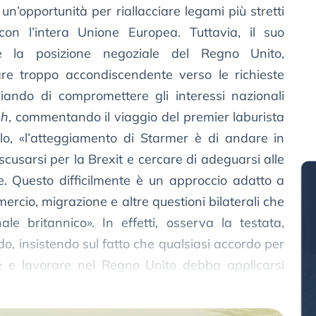
un’opportunità per riallacciare legami più stretti
on l’intera Unione Europea. Tuttavia, il suo
re la posizione negoziale del Regno Unito,
re troppo accondiscendente verso le richieste
hiando di compromettere gli interessi nazionali
ph
, commentando il viaggio del premier laburista
ilo, «l’atteggiamento di Starmer è di andare in
scusarsi per la Brexit e cercare di adeguarsi alle
e. Questo difficilmente è un approccio adatto a
ercio, migrazione e altre questioni bilaterali che
ale britannico». In effetti, osserva la testata,
do, insistendo sul fatto che qualsiasi accordo per
re e lavorare nel Regno Unito debba applicarsi
UE».