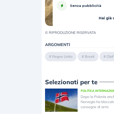
Senza pubblicità
Hai gi
© RIPRODUZIONE RISERVATA
ARGOMENTI
#
Regno Unito
#
Brexit
#
Olaf
Selezionati per te
POLITICA INTERNAZI
Dopo la Polonia anc
Norvegia ha bloccato
consegne di armi