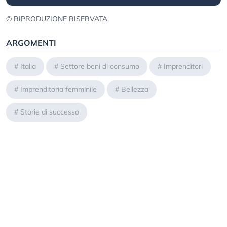
© RIPRODUZIONE RISERVATA
ARGOMENTI
#
Italia
#
Settore beni di consumo
#
Imprenditori
#
Imprenditoria femminile
#
Bellezza
#
Storie di successo