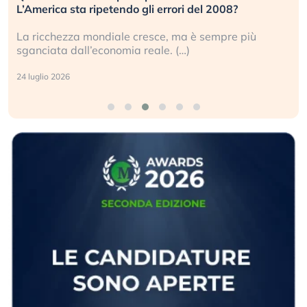
L’America sta ripetendo gli errori del 2008?
La ricchezza mondiale cresce, ma è sempre più
sganciata dall’economia reale. (…)
24 luglio 2026