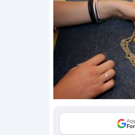
Dalle valut
correzione.
repricing d
Gli investi
mostrando 
Agg
verso le (…
Fon
3 agosto 2026