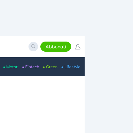
Abbonati
• Motori
• Fintech
• Green
• Lifestyle