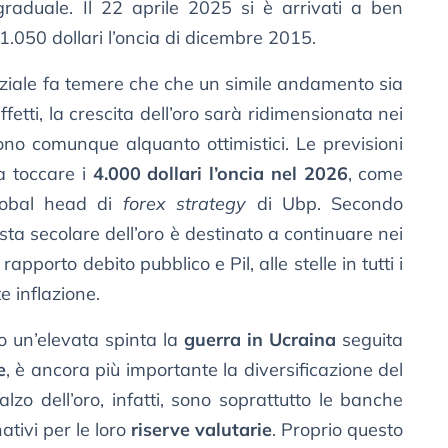
graduale. Il 22 aprile 2025 si è arrivati a ben
i 1.050 dollari l’oncia di dicembre 2015.
ziale fa temere che che un simile andamento sia
fetti, la crescita dell’oro sarà ridimensionata nei
ono comunque alquanto ottimistici. Le previsioni
a toccare i
4.000 dollari l’oncia nel 2026
, come
lobal head di
forex strategy
di Ubp. Secondo
lzista secolare dell’oro è destinato a continuare nei
apporto debito pubblico e Pil, alle stelle in tutti i
e inflazione.
o un’elevata spinta la
guerra in Ucraina
seguita
e
, è ancora più importante la diversificazione del
ialzo dell’oro, infatti, sono soprattutto le banche
ativi per le loro
riserve valutarie
. Proprio questo