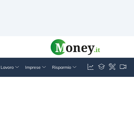
& Lavoro
Imprese
Risparmio