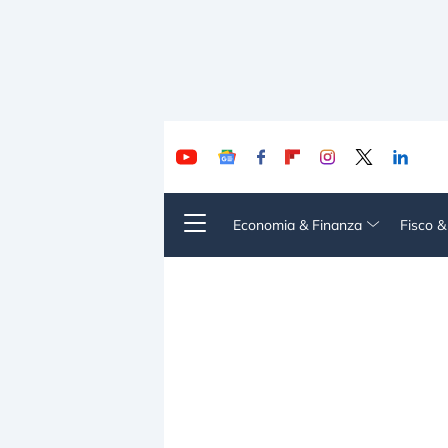
Economia & Finanza
Fisco 