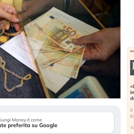
azioni estreme alla
«La mia vita è rovinata». Inves
 Cosa sta guidando il
in preda al panico dopo lo sco
egli asset?
della bolla AI
tori stanno finalmente
Il crollo della bolla AI travolge i
segni di stanchezza
Kospi, mentre gli investitori ret
iungi Money.it come
)
te preferita su Google
30 luglio 2026