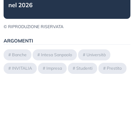
nel 2026
© RIPRODUZIONE RISERVATA
ARGOMENTI
#
Banche
#
Intesa Sanpaolo
#
Università
#
INVITALIA
#
Impresa
#
Studenti
#
Prestito