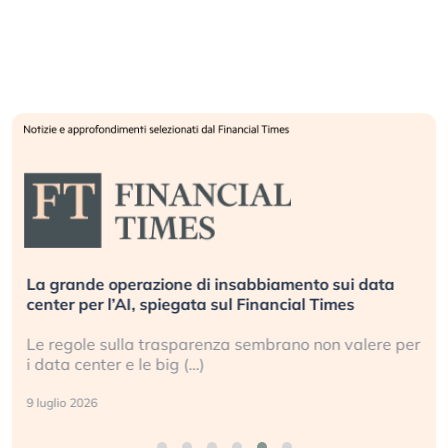
La grande operazione di insabbiamento sui data
center per l’AI, spiegata sul Financial Times
Le regole sulla trasparenza sembrano non valere per
i data center e le big (…)
9 luglio 2026