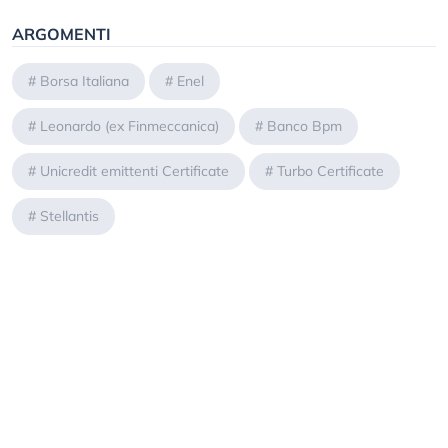
ARGOMENTI
#
Borsa Italiana
#
Enel
#
Leonardo (ex Finmeccanica)
#
Banco Bpm
#
Unicredit emittenti Certificate
#
Turbo Certificate
#
Stellantis