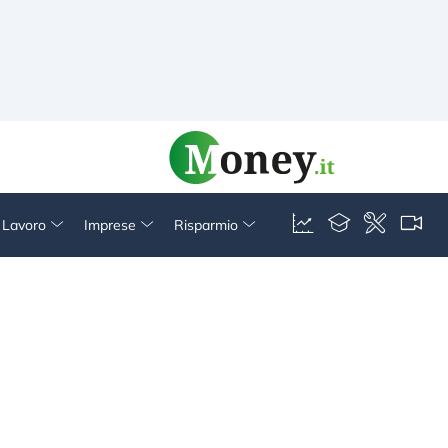
& Lavoro
Imprese
Risparmio