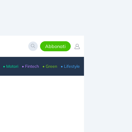
Abbonati
• Motori
• Fintech
• Green
• Lifestyle