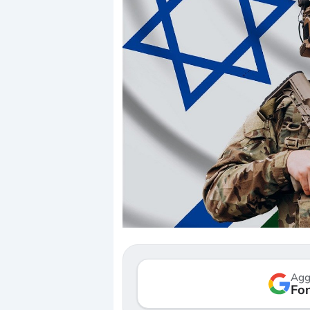
Dalle valutazioni estr
correzione. Cosa sta g
repricing degli asset?
Gli investitori stanno 
mostrando segni di s
Agg
verso le (…)
Fon
3 agosto 2026