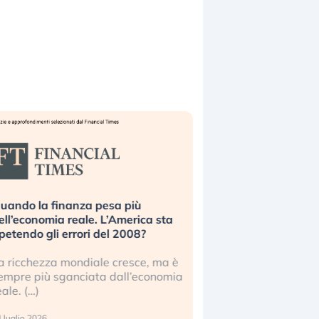
uando la finanza pesa più
Russia e Cina pronti
ell’economia reale. L’America sta
Starlink. Gli investit
ipetendo gli errori del 2008?
sottovalutando il ris
a ricchezza mondiale cresce, ma è
Gli investitori tech c
empre più sganciata dall’economia
ignorare il rischio geop
eale. (…)
17 luglio 2026
 luglio 2026