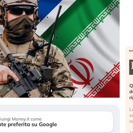
eme alla
«La mia vita è rovinata». Investitori
Q
uidando il
in preda al panico dopo lo scoppio
d
della bolla AI
r
finalmente
Il crollo della bolla AI travolge il
L
tanchezza
Kospi, mentre gli investitori retail (…)
s
iungi Money.it come
r
te preferita su Google
30 luglio 2026
24