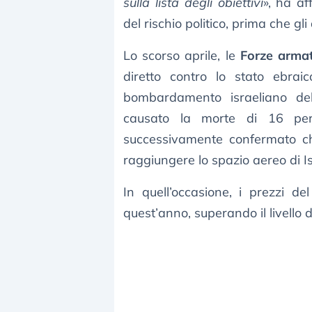
sulla lista degli obiettivi
», ha af
del rischio politico, prima che gl
Lo scorso aprile, le
Forze armat
diretto contro lo stato ebrai
bombardamento israeliano del
causato la morte di 16 per
successivamente confermato che
raggiungere lo spazio aereo di Is
In quell’occasione, i prezzi de
quest’anno, superando il livello di