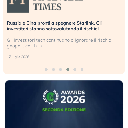
re Starlink. Gli
La grande operazione di insab
ndo il rischio?
center per l’AI, spiegata sul Fi
a ignorare il rischio
Le regole sulla trasparenza se
i data center e le big (…)
9 luglio 2026