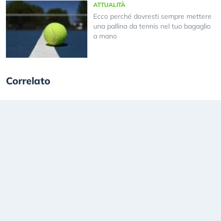
ATTUALITÀ
Ecco perché dovresti sempre mettere
una pallina da tennis nel tuo bagaglio
a mano
Correlato