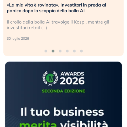
. Investitori in preda al
Quando la finanza pesa pi
della bolla AI
L’America sta ripetendo gl
ravolge il Kospi, mentre gli
La ricchezza mondiale cre
sganciata dall’economia re
24 luglio 2026