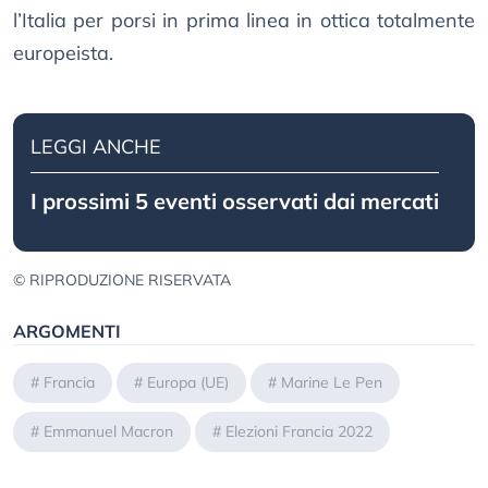
l’Italia per porsi in prima linea in ottica totalmente
europeista.
LEGGI ANCHE
I prossimi 5 eventi osservati dai mercati
© RIPRODUZIONE RISERVATA
ARGOMENTI
#
Francia
#
Europa (UE)
#
Marine Le Pen
#
Emmanuel Macron
#
Elezioni Francia 2022