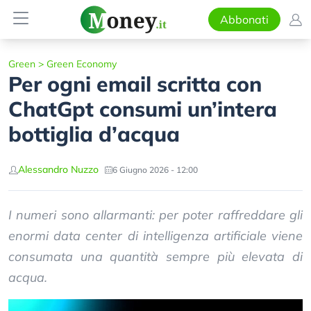
Abbonati
Green
>
Green Economy
Per ogni email scritta con
ChatGpt consumi un’intera
bottiglia d’acqua
Alessandro Nuzzo
6 Giugno 2026 - 12:00
I numeri sono allarmanti: per poter raffreddare gli
enormi data center di intelligenza artificiale viene
consumata una quantità sempre più elevata di
acqua.