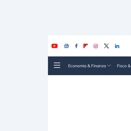
Economia & Finanza
Fisco 