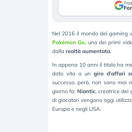
Agg
verso le (…)
Fon
3 agosto 2026
Nel 2016 il mondo del gaming v
Pokémon Go
, uno dei primi vid
dalla
realtà aumentata
.
In appena 10 anni il titolo ha m
dato vita a un
giro d’affari 
successo, però, non sono mai m
giorno fa:
Niantic
, creatrice del
di giocatori vengono oggi utilizz
Europa e negli USA.