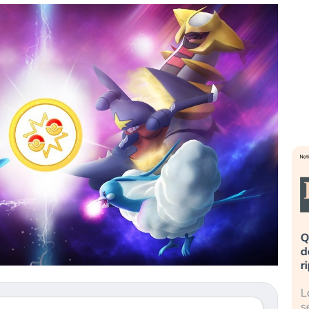
eme alla
«La mia vita è rovinata». Investitori
Q
uidando il
in preda al panico dopo lo scoppio
d
della bolla AI
r
finalmente
Il crollo della bolla AI travolge il
L
tanchezza
Kospi, mentre gli investitori retail (…)
s