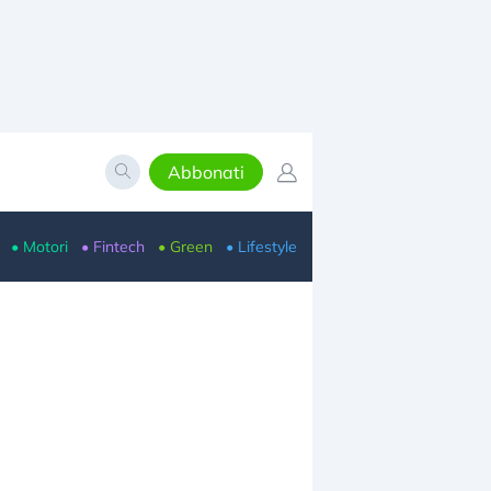
Abbonati
• Motori
• Fintech
• Green
• Lifestyle