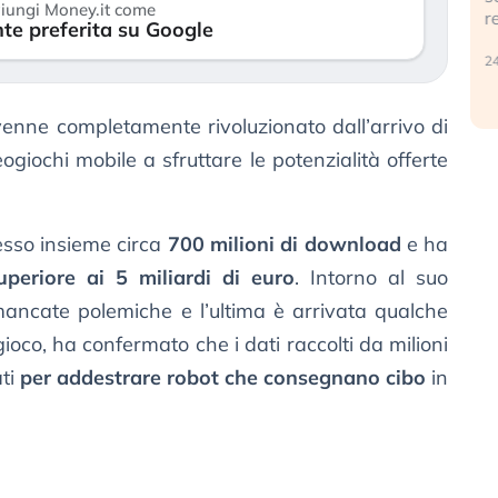
iungi Money.it come
r
te preferita su Google
30 luglio 2026
24
enne completamente rivoluzionato dall’arrivo di
eogiochi mobile a sfruttare le potenzialità offerte
esso insieme circa
700 milioni di download
e ha
superiore ai 5 miliardi di euro
. Intorno al suo
ancate polemiche e l’ultima è arrivata qualche
 gioco, ha confermato che i dati raccolti da milioni
ati
per addestrare robot che consegnano cibo
in