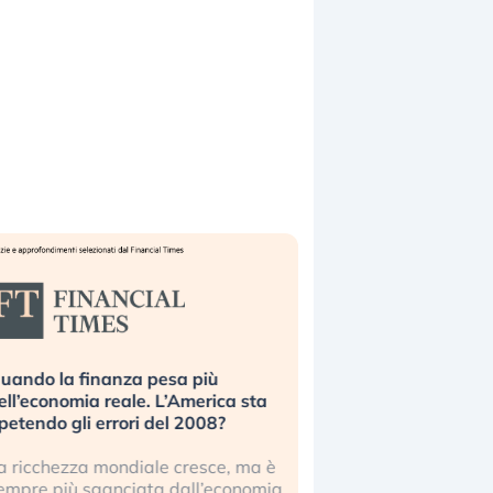
uando la finanza pesa più
Russia e Cina pronti
ell’economia reale. L’America sta
Starlink. Gli investit
ipetendo gli errori del 2008?
sottovalutando il ris
a ricchezza mondiale cresce, ma è
Gli investitori tech c
empre più sganciata dall’economia
ignorare il rischio geop