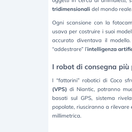
oggetti in cerca di animaletti
tridimensionali
del mondo reale
Ogni scansione con la fotocam
usava per costruire i suoi model
accurato diventava il modell
“addestrare” l’
intelligenza artifi
I robot di consegna più p
I “fattorini” robotici di Coco sf
(VPS)
di Niantic, potranno muov
basati sul GPS, sistema rivel
popolate, riusciranno a rilevare 
millimetrica.