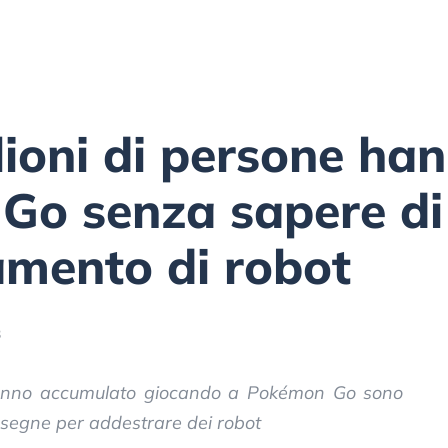
lioni di persone ha
o senza sapere di 
amento di robot
3
 hanno accumulato giocando a Pokémon Go sono
nsegne per addestrare dei robot