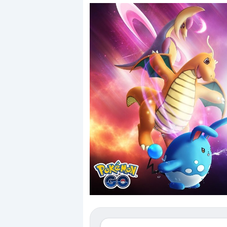
Dalle valutazioni estr
correzione. Cosa sta g
repricing degli asset?
Gli investitori stanno 
mostrando segni di s