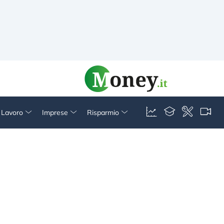
& Lavoro
Imprese
Risparmio