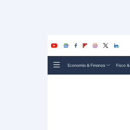
Economia & Finanza
Fisco 