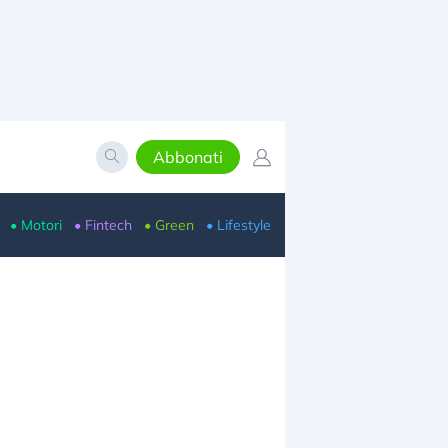
Abbonati
• Motori
• Fintech
• Green
• Lifestyle