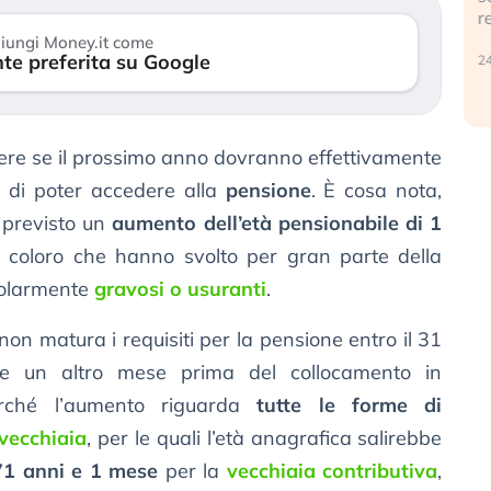
r
30 luglio 2026
iungi Money.it come
te preferita su Google
24
pere se il prossimo anno dovranno effettivamente
di poter accedere alla
pensione
. È cosa nota,
è previsto un
aumento dell’età pensionabile di 1
di coloro che hanno svolto per gran parte della
icolarmente
gravosi o usuranti
.
non matura i requisiti per la pensione entro il 31
e un altro mese prima del collocamento in
erché l’aumento riguarda
tutte le forme di
vecchiaia
, per le quali l’età anagrafica salirebbe
71 anni e 1 mese
per la
vecchiaia contributiva
,