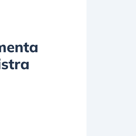
umenta
istra