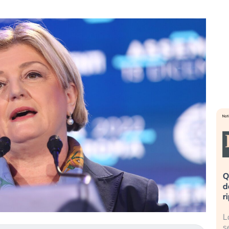
eme alla
«La mia vita è rovinata». Investitori
Q
uidando il
in preda al panico dopo lo scoppio
d
della bolla AI
r
finalmente
Il crollo della bolla AI travolge il
L
tanchezza
Kospi, mentre gli investitori retail (…)
s