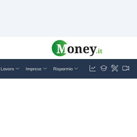
& Lavoro
Imprese
Risparmio