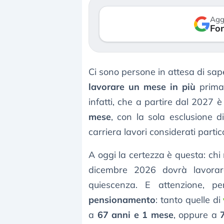
verso le (…)
Agg
Fon
3 agosto 2026
Ci sono persone in attesa di sa
lavorare un mese in più
prima 
infatti, che a partire dal 2027 
mese
, con la sola esclusione 
carriera lavori considerati part
A oggi la certezza è questa: chi 
dicembre 2026 dovrà lavorar
quiescenza. E attenzione, p
pensionamento
: tanto quelle di
a
67 anni e 1 mese
, oppure a