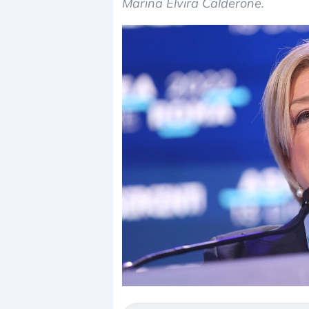
Marina Elvira Calderone.
Dalle valutazioni estr
correzione. Cosa sta g
repricing degli asset?
Gli investitori stanno 
mostrando segni di s