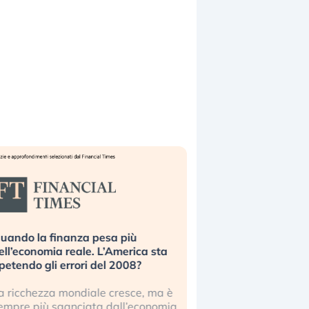
uando la finanza pesa più
Russia e Cina pronti
ell’economia reale. L’America sta
Starlink. Gli investit
ipetendo gli errori del 2008?
sottovalutando il ris
a ricchezza mondiale cresce, ma è
Gli investitori tech c
empre più sganciata dall’economia
ignorare il rischio geop