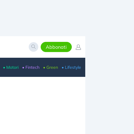
Abbonati
• Motori
• Fintech
• Green
• Lifestyle