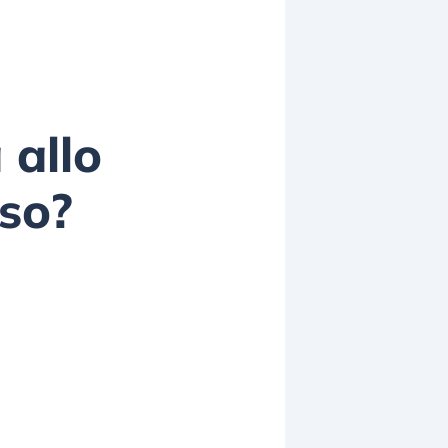
 allo
rso?