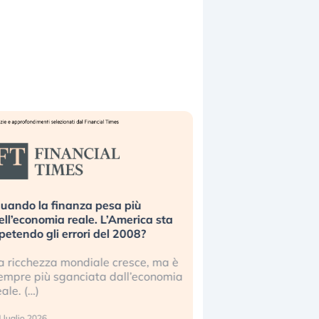
uando la finanza pesa più
Russia e Cina pronti
ell’economia reale. L’America sta
Starlink. Gli investit
ipetendo gli errori del 2008?
sottovalutando il ris
a ricchezza mondiale cresce, ma è
Gli investitori tech c
empre più sganciata dall’economia
ignorare il rischio geop
eale. (…)
17 luglio 2026
 luglio 2026