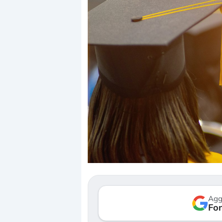
Dalle valutazioni estr
correzione. Cosa sta g
repricing degli asset?
Gli investitori stanno 
mostrando segni di s
Agg
verso le (…)
Fon
3 agosto 2026