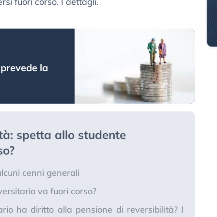
si fuori corso. I dettagli.
 prevede la
ità: spetta allo studente
so?
alcuni cenni generali
rsitario va fuori corso?
rio ha diritto alla pensione di reversibilità? I