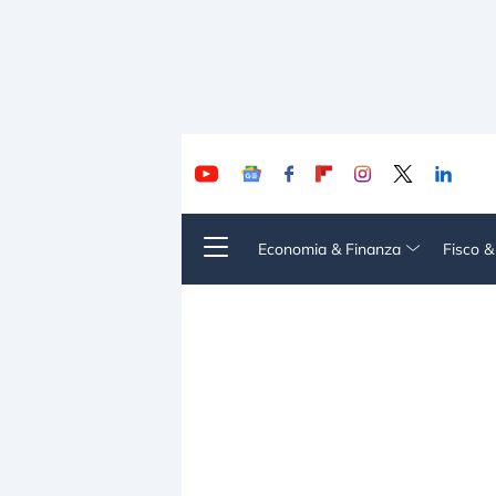
Economia & Finanza
Fisco 