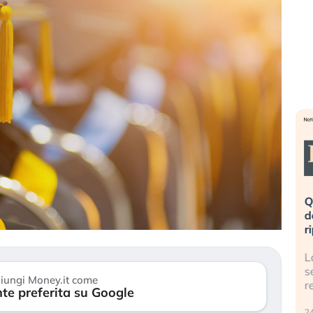
eme alla
«La mia vita è rovinata». Investitori
Q
uidando il
in preda al panico dopo lo scoppio
d
della bolla AI
r
finalmente
Il crollo della bolla AI travolge il
L
tanchezza
Kospi, mentre gli investitori retail (…)
s
iungi Money.it come
r
te preferita su Google
30 luglio 2026
24