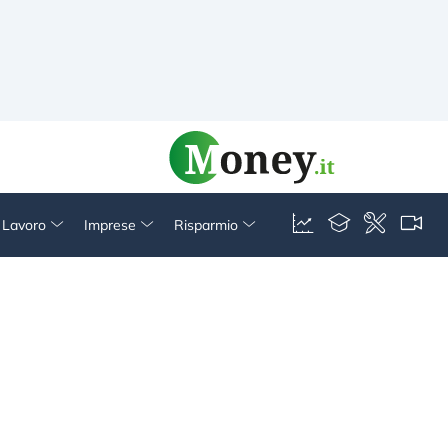
& Lavoro
Imprese
Risparmio