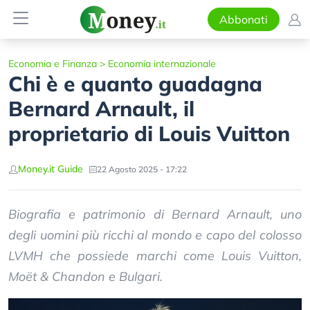
Abbonati
Economia e Finanza
>
Economia internazionale
Chi è e quanto guadagna
Bernard Arnault, il
proprietario di Louis Vuitton
Money.it Guide
22 Agosto 2025 - 17:22
Biografia e patrimonio di Bernard Arnault, uno
degli uomini più ricchi al mondo e capo del colosso
LVMH che possiede marchi come Louis Vuitton,
Moët & Chandon e Bulgari.