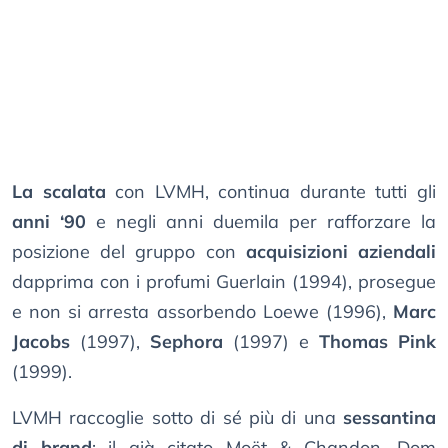
La scalata
con LVMH, continua durante tutti gli
anni ‘90
e negli anni duemila per rafforzare la
posizione del gruppo con
acquisizioni aziendali
dapprima con i profumi Guerlain (1994), prosegue
e non si arresta assorbendo Loewe (1996),
Marc
Jacobs
(1997),
Sephora
(1997) e
Thomas Pink
(1999).
LVMH raccoglie sotto di sé più di una
sessantina
di brand
: il già citato Moët & Chandon, Dom