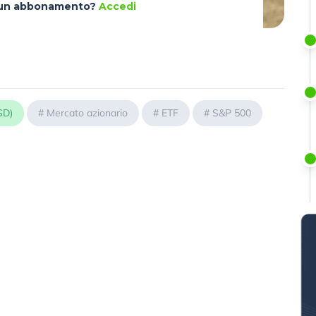
à un abbonamento?
Accedi
SD)
#
Mercato azionario
#
ETF
#
S&P 500