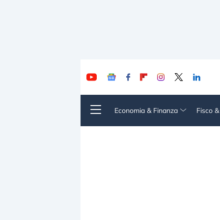
Economia & Finanza
Fisco 