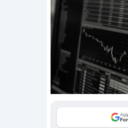
Dalle valutazio
correzione. Cos
repricing degli 
Gli investitori 
mostrando segn
Agg
verso le (…)
Fon
3 agosto 2026