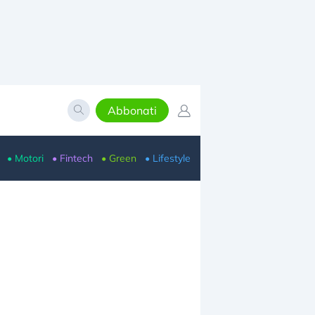
Abbonati
• Motori
• Fintech
• Green
• Lifestyle