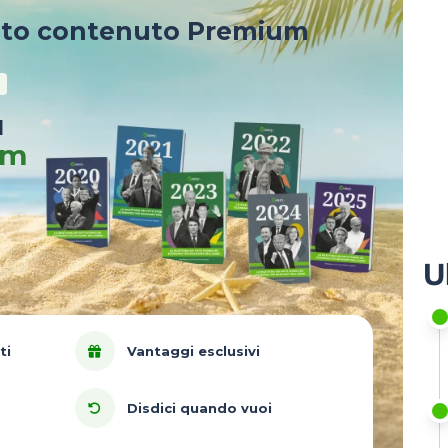
sto contenuto Premium
u
um
U
ti
Vantaggi esclusivi
Disdici quando vuoi