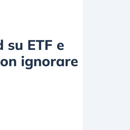
d su ETF e
non ignorare