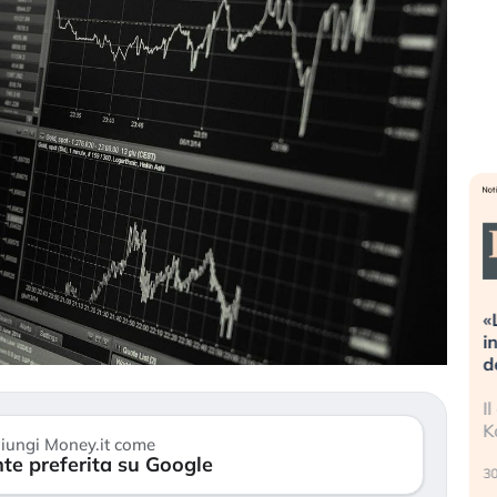
ni estreme alla
«La mia vita è rovinata». Investitor
a sta guidando il
in preda al panico dopo lo scoppio
asset?
della bolla AI
stanno finalmente
Il crollo della bolla AI travolge il
i di stanchezza
Kospi, mentre gli investitori retail (…
iungi Money.it come
te preferita su Google
30 luglio 2026