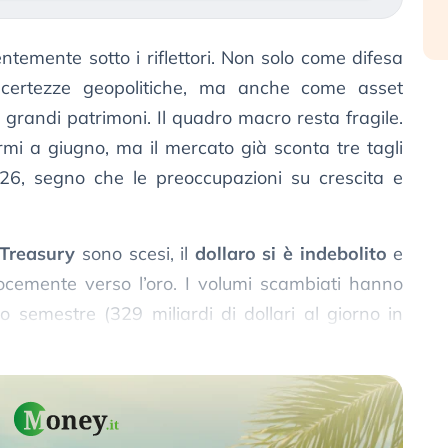
ntemente sotto i riflettori. Non solo come difesa
incertezze geopolitiche, ma anche come asset
 grandi patrimoni. Il quadro macro resta fragile.
mi a giugno, ma il mercato già sconta tre tagli
026, segno che le preoccupazioni su crescita e
 Treasury
sono scesi, il
dollaro si è indebolito
e
elocemente verso l’oro. I volumi scambiati hanno
mo semestre (329 miliardi di dollari al giorno in
 afflussi elevati, soprattutto dal Regno Unito.