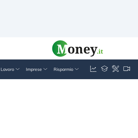
& Lavoro
Imprese
Risparmio