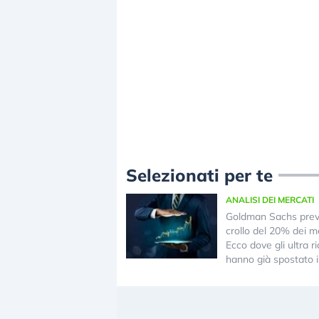
Selezionati per te
ANALISI DEI MERCATI
Goldman Sachs pre
crollo del 20% dei me
Ecco dove gli ultra ri
hanno già spostato i