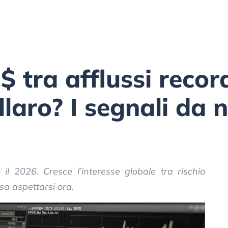
$ tra afflussi recor
llaro? I segnali da 
 il 2026. Cresce l’interesse globale tra rischio
sa aspettarsi ora.