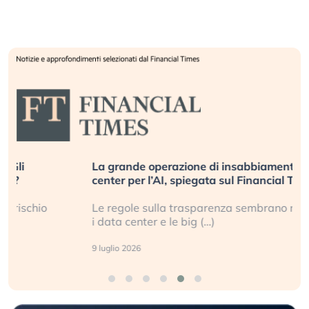
La grande operazione di insabbiamento sui data
center per l’AI, spiegata sul Financial Times
Le regole sulla trasparenza sembrano non valere per
i data center e le big (…)
9 luglio 2026