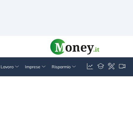
& Lavoro
Imprese
Risparmio