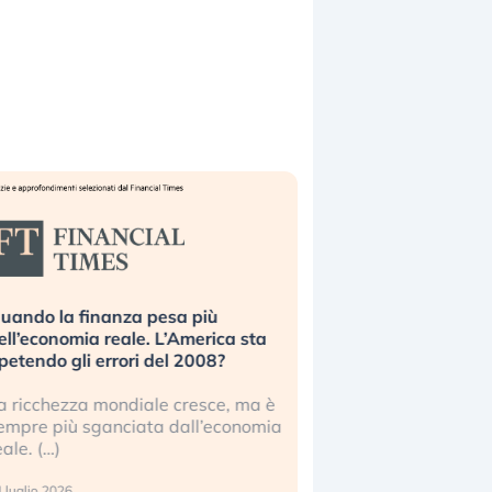
uando la finanza pesa più
Russia e Cina pronti
ell’economia reale. L’America sta
Starlink. Gli investit
ipetendo gli errori del 2008?
sottovalutando il ris
a ricchezza mondiale cresce, ma è
Gli investitori tech c
empre più sganciata dall’economia
ignorare il rischio geop
eale. (…)
17 luglio 2026
 luglio 2026