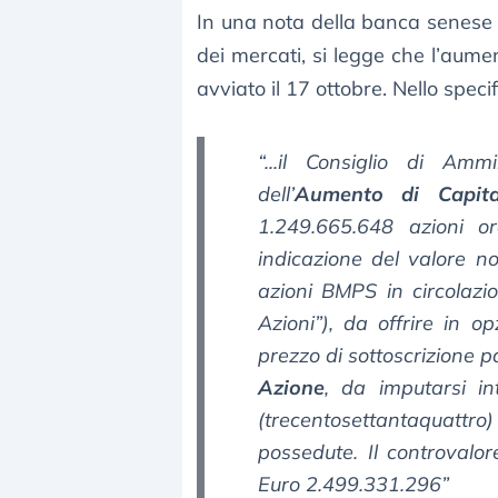
In una nota della banca senese 
dei mercati, si legge che l’aume
avviato il 17 ottobre. Nello speci
“...il Consiglio di Amm
dell’
Aumento di Capita
1.249.665.648 azioni o
indicazione del valore no
azioni BMPS in circolazio
Azioni”), da offrire in op
prezzo di sottoscrizione p
Azione
, da imputarsi i
(trecentosettantaquatt
possedute. Il controvalo
Euro 2.499.331.296”