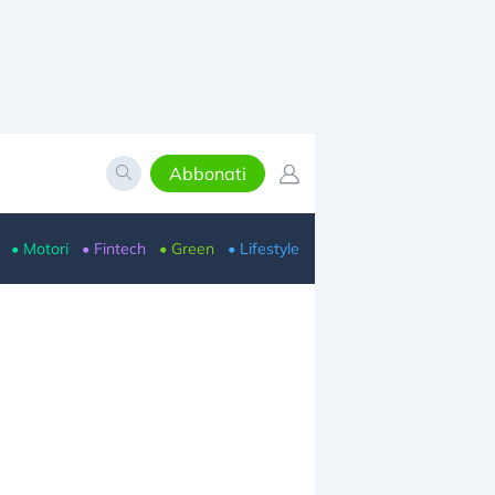
Abbonati
• Motori
• Fintech
• Green
• Lifestyle