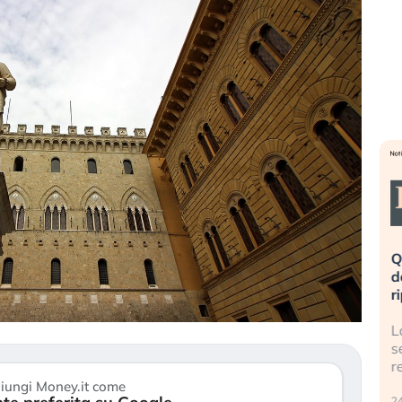
eme alla
«La mia vita è rovinata». Investitori
Q
uidando il
in preda al panico dopo lo scoppio
d
della bolla AI
r
finalmente
Il crollo della bolla AI travolge il
L
tanchezza
Kospi, mentre gli investitori retail (…)
s
r
30 luglio 2026
iungi Money.it come
24