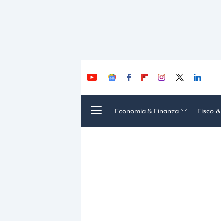
Economia & Finanza
Fisco 