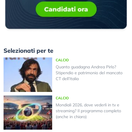
Selezionati per te
CALCIO
Quanto guadagna Andrea Pirlo?
Stipendio e patrimonio del mancato
CT dell’Italia
CALCIO
Mondiali 2026, dove vederli in tv e
streaming? Il programma completo
(anche in chiaro)