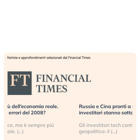
Russia e Cina pronti a spegnere Starlink. Gli
investitori stanno sottovalutando il rischio?
Gli investitori tech continuano a ignorare il rischio
geopolitico: il (…)