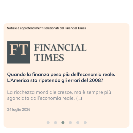
le.
Russia e Cina pronti a spegnere Starlink. Gli
investitori stanno sottovalutando il rischio?
ù
Gli investitori tech continuano a ignorare il rischio
geopolitico: il (…)
17 luglio 2026