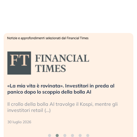
. Investitori in preda al
Quando la finanza pesa pi
della bolla AI
L’America sta ripetendo gl
ravolge il Kospi, mentre gli
La ricchezza mondiale cre
sganciata dall’economia re
24 luglio 2026