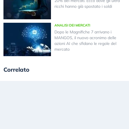
20% dei mercati. Ecco dove gli ultra
ricchi hanno già spostato i soldi
ANALISI DEI MERCATI
Dopo le Magnifiche 7 arrivano i
MANGOS, il nuovo acronimo delle
azioni AI che sfidano le regole del
mercato
Correlato