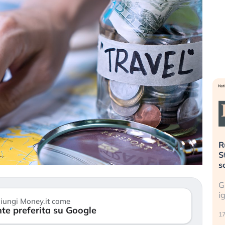
sa più
Russia e Cina pronti a spegnere
L
’America sta
Starlink. Gli investitori stanno
i
el 2008?
sottovalutando il rischio?
l
 cresce, ma è
Gli investitori tech continuano a
L
dall’economia
ignorare il rischio geopolitico: il (…)
s
iungi Money.it come
c
te preferita su Google
17 luglio 2026
9