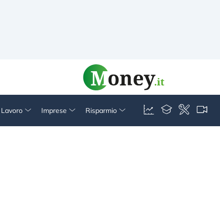
& Lavoro
Imprese
Risparmio