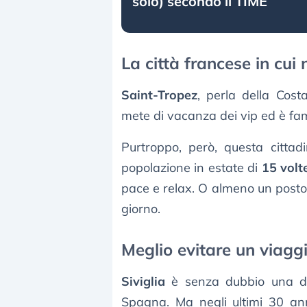
solo) secondo il TIME
La città francese in cu
Saint-Tropez
, perla della Cost
mete di vacanza dei vip ed è fam
Purtroppo, però, questa cittad
popolazione in estate di
15 volt
pace e relax. O almeno un posto 
giorno.
Meglio evitare un viaggi
Siviglia
è senza dubbio una dell
Spagna. Ma negli ultimi 30 ann