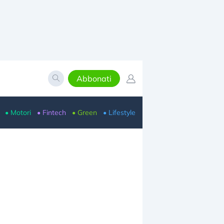
Abbonati
• Motori
• Fintech
• Green
• Lifestyle