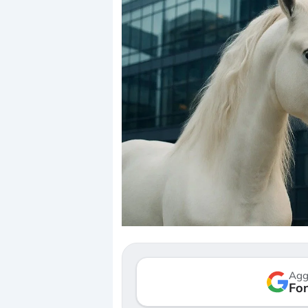
Dalle valutazioni estr
correzione. Cosa sta g
repricing degli asset?
Gli investitori stanno 
mostrando segni di s
Agg
verso le (…)
Fon
3 agosto 2026