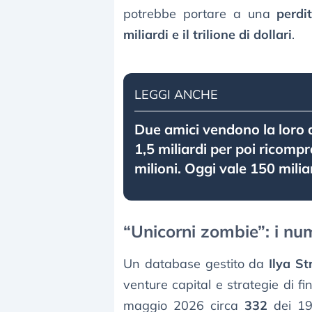
potrebbe portare a una
perdi
miliardi e il trilione di dollari
.
LEGGI ANCHE
Due amici vendono la loro 
1,5 miliardi per poi ricomp
milioni. Oggi vale 150 milia
“Unicorni zombie”: i nu
Un database gestito da
Ilya S
venture capital e strategie di f
maggio 2026 circa
332
dei 19