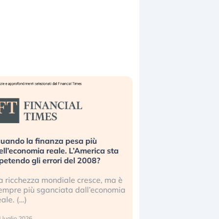
uando la finanza pesa più
Russia e Cina pronti
ell’economia reale. L’America sta
Starlink. Gli investit
ipetendo gli errori del 2008?
sottovalutando il ris
a ricchezza mondiale cresce, ma è
Gli investitori tech c
empre più sganciata dall’economia
ignorare il rischio geop
eale. (…)
17 luglio 2026
 luglio 2026