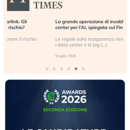
La grande operazione di insabbiamento sui data
center per l’AI, spiegata sul Financial Times
Le regole sulla trasparenza sembrano non valere per
i data center e le big (…)
9 luglio 2026