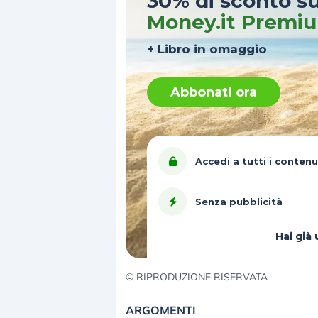
30% di sconto s
Money.it Premi
+ Libro in omaggio
Abbonati ora
Accedi a tutti i contenu
Senza pubblicità
Hai gi
© RIPRODUZIONE RISERVATA
ARGOMENTI