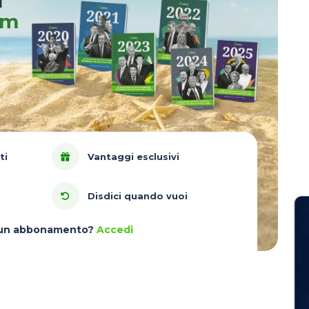
u
um
ti
Vantaggi esclusivi
Disdici quando vuoi
à un abbonamento?
Accedi