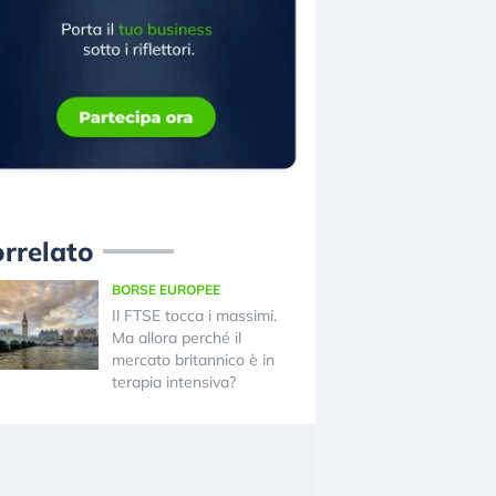
rrelato
BORSE EUROPEE
Il FTSE tocca i massimi.
Ma allora perché il
mercato britannico è in
terapia intensiva?