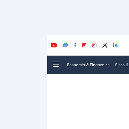
Economia & Finanza
Fisco 