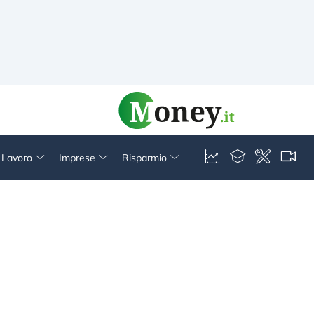
& Lavoro
Imprese
Risparmio