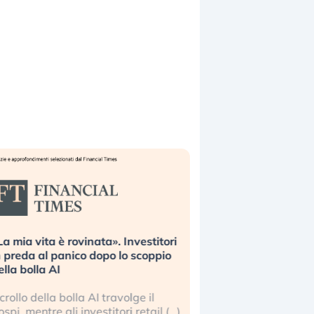
La mia vita è rovinata». Investitori
Quando la finanza p
n preda al panico dopo lo scoppio
dell’economia reale. 
ella bolla AI
ripetendo gli errori 
l crollo della bolla AI travolge il
La ricchezza mondial
ospi, mentre gli investitori retail (…)
sempre più sganciata