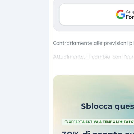
Agg
Fon
Contrariamente alle previsioni p
Attualmente, il cambio con l’euro
referendum sulla
Brexit
.
Sblocca que
OFFERTA ESTIVA A TEMPO LIMITATO