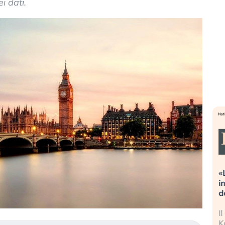
i dati.
Dalle valutazioni estreme alla
«
correzione. Cosa sta guidando il
i
repricing degli asset?
d
Gli investitori stanno finalmente
I
mostrando segni di stanchezza
K