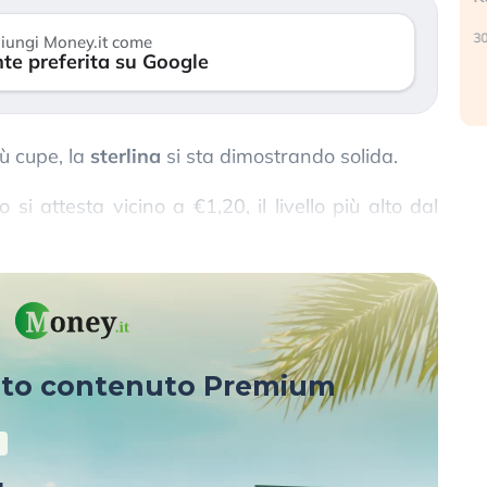
verso le (…)
30
iungi Money.it come
te preferita su Google
3 agosto 2026
iù cupe, la
sterlina
si sta dimostrando solida.
 si attesta vicino a €1,20, il livello più alto dal
sto contenuto Premium