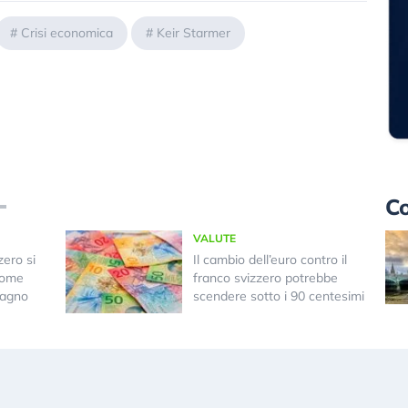
#
Crisi economica
#
Keir Starmer
Co
VALUTE
zero si
Il cambio dell’euro contro il
come
franco svizzero potrebbe
dagno
scendere sotto i 90 centesimi