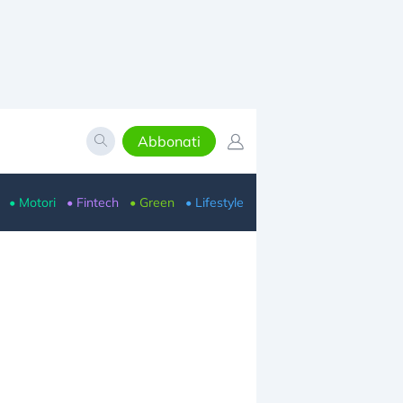
Abbonati
• Motori
• Fintech
• Green
• Lifestyle