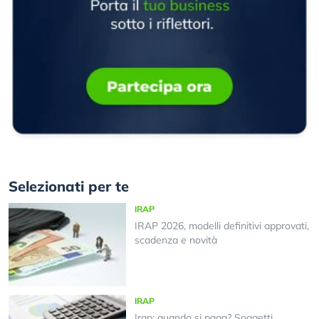
Selezionati per te
IRAP
IRAP 2026, modelli definitivi approvati,
scadenza e novità
IRAP
Irap: quando si paga? Soggetti