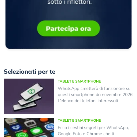
Selezionati per te
TABLET E SMARTPHONE
WhatsApp smetterà di funzionare su
questi smartphone da novembre 2026.
L’elenco dei telefoni interessati
TABLET E SMARTPHONE
Ecco i cestini segreti per WhatsApp,
Google Foto e Chrome che ti