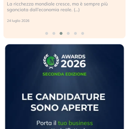
La ricchezza mondiale cresce, ma è sempre più
sganciata dall’economia reale. (…)
24 luglio 2026