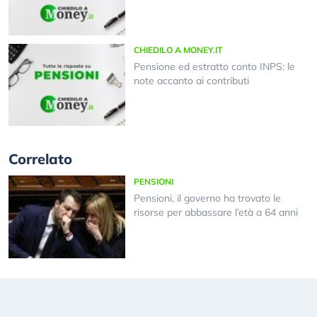
CHIEDILO A MONEY.IT
Pensione ed estratto conto INPS: le
note accanto ai contributi
Correlato
PENSIONI
Pensioni, il governo ha trovato le
risorse per abbassare l’età a 64 anni