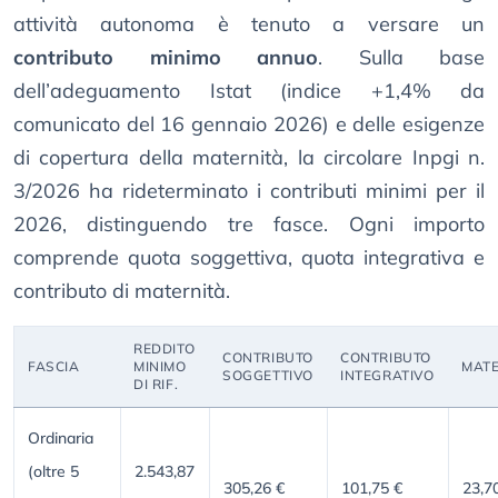
attività autonoma è tenuto a versare un
contributo minimo annuo
. Sulla base
dell’adeguamento Istat (indice +1,4% da
comunicato del 16 gennaio 2026) e delle esigenze
di copertura della maternità, la circolare Inpgi n.
3/2026 ha rideterminato i contributi minimi per il
2026, distinguendo tre fasce. Ogni importo
comprende quota soggettiva, quota integrativa e
contributo di maternità.
REDDITO
CONTRIBUTO
CONTRIBUTO
FASCIA
MINIMO
MATE
SOGGETTIVO
INTEGRATIVO
DI RIF.
Ordinaria
(oltre 5
2.543,87
305,26 €
101,75 €
23,7