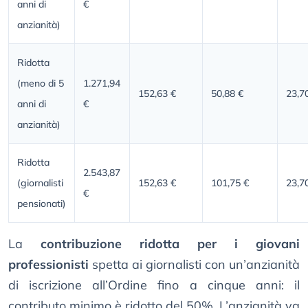
anni di
€
anzianità)
Ridotta
(meno di 5
1.271,94
152,63 €
50,88 €
23,7
anni di
€
anzianità)
Ridotta
2.543,87
(giornalisti
152,63 €
101,75 €
23,7
€
pensionati)
La
contribuzione ridotta per i giovani
professionisti
spetta ai giornalisti con un’anzianità
di iscrizione all’Ordine fino a cinque anni: il
contributo minimo è ridotto del 50%. L’anzianità va