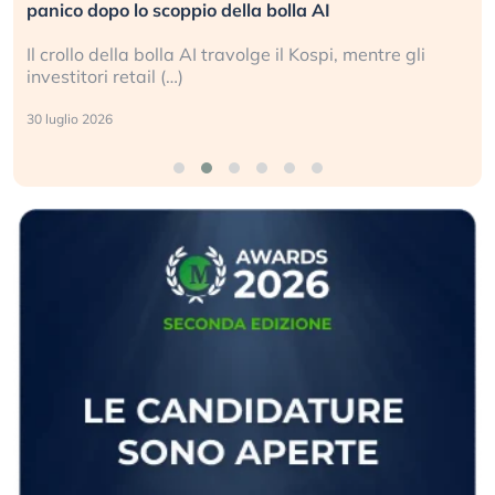
panico dopo lo scoppio della bolla AI
Il crollo della bolla AI travolge il Kospi, mentre gli
investitori retail (…)
30 luglio 2026